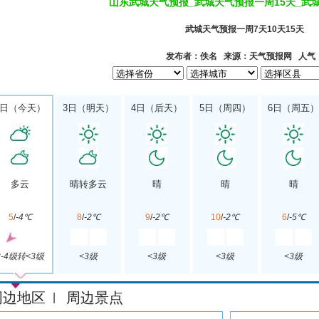
山东武城天气预报_武城天气预报一周15天_武
武城天气预报一周7天10天15天
发布者：佚名 来源：天气预报网 人气
2日（今天）
3日（明天）
4日（后天）
5日（周四）
6日（周五）
多云
晴转多云
晴
晴
晴
5
/
-4℃
8
/
-2℃
9
/
-2℃
10
/
-2℃
6
/
-5℃
3-4级转<3级
<3级
<3级
<3级
<3级
周边地区
周边景点
|