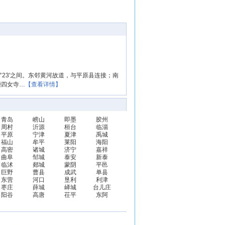
'-37°23'之间。东邻黄河故道，与平原县连接；南
濒四女寺…
【查看详情】
青岛
崂山
即墨
胶州
周村
沂源
桓台
临淄
平原
宁津
夏津
禹城
福山
牟平
莱阳
海阳
高密
诸城
济宁
嘉祥
曲阜
邹城
泰安
新泰
临沭
郯城
蒙阴
平邑
巨野
曹县
成武
单县
东营
河口
垦利
利津
枣庄
薛城
峄城
台儿庄
阳谷
高唐
茌平
东阿