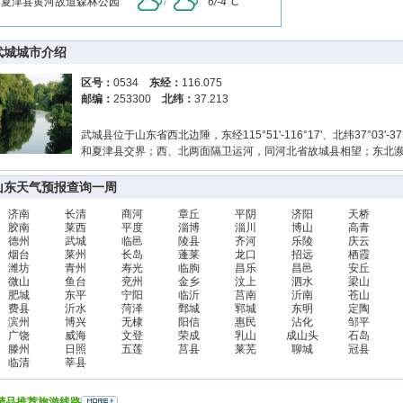
夏津县黄河故道森林公园
/
6/-4°C
武城城市介绍
区号：
0534
东经：
116.075
邮编：
253300
北纬：
37.213
武城县位于山东省西北边陲，东经115°51'-116°17'、北纬37°03
和夏津县交界；西、北两面隔卫运河，同河北省故城县相望；东北
山东天气预报查询一周
济南
长清
商河
章丘
平阴
济阳
天桥
胶南
莱西
平度
淄博
淄川
博山
高青
德州
武城
临邑
陵县
齐河
乐陵
庆云
烟台
莱州
长岛
蓬莱
龙口
招远
栖霞
潍坊
青州
寿光
临朐
昌乐
昌邑
安丘
微山
鱼台
兖州
金乡
汶上
泗水
梁山
肥城
东平
宁阳
临沂
莒南
沂南
苍山
费县
沂水
菏泽
鄄城
郓城
东明
定陶
滨州
博兴
无棣
阳信
惠民
沾化
邹平
广饶
威海
文登
荣成
乳山
成山头
石岛
滕州
日照
五莲
莒县
莱芜
聊城
冠县
临清
莘县
精品推荐旅游线路