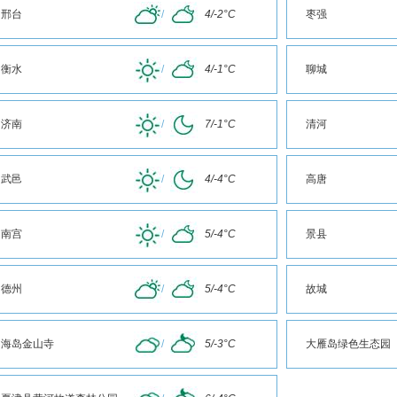
邢台
/
4/-2°C
枣强
衡水
/
4/-1°C
聊城
济南
/
7/-1°C
清河
武邑
/
4/-4°C
高唐
南宫
/
5/-4°C
景县
德州
/
5/-4°C
故城
海岛金山寺
/
5/-3°C
大雁岛绿色生态园