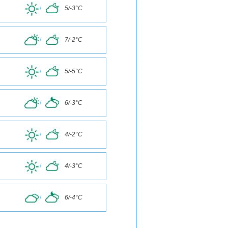
/
5/-3°C
/
7/-2°C
/
5/-5°C
/
6/-3°C
/
4/-2°C
/
4/-3°C
/
6/-4°C