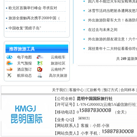
因八哥不能过火车站安检将其
欧元区首脑举行峰会 寻求应对
冰雪节活鸡当靶射杀遭网友怒
旅游全接触再次携手2008中国（
外出旅游防晕车大方！各路防
中国收复“黑瞎子岛”
在过去与未来之间
外出旅游的朋友请注意！六个
屌丝青年十二大特征看看你符
推荐旅游工具
电子地图
云南租车
共
249
篇新闻 
天气预报
旅游社区
酒店预订
云南特产
航班动态
高尔夫旅游
关于我们
|
客服中心
|
汇款帐号
|
预订方式
|
合同样本
【公司全称】
昆明中国国际旅行社
【许可证号】L-YN-GJ00002(云南5A诚信旅行
【移动电话】0
（全天）
【业务 Q Q】
【网站联系人】客服：小郑 小张
【网站负责人】小李 手机：