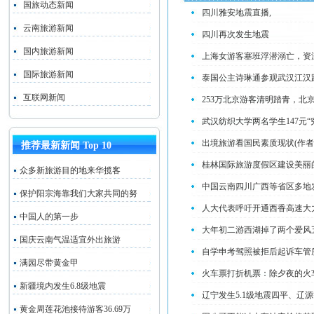
国旅动态新闻
四川雅安地震直播,
云南旅游新闻
四川再次发生地震
国内旅游新闻
上海女游客塞班浮潜溺亡，资
国际旅游新闻
泰国公主诗琳通参观武汉江汉
互联网新闻
253万北京游客清明踏青，北
武汉纺织大学两名学生147元“
出境旅游看国民素质现状(作者
推荐最新新闻 Top 10
桂林国际旅游度假区建设美丽
众多新旅游目的地来华揽客
中国云南四川广西等省区多地
保护阳宗海靠我们大家共同的努
人大代表呼吁开通西香高速大
中国人的第一步
大年初二游西湖掉了两个爱风
国庆云南气温适宜外出旅游
自学申考驾照被拒后起诉车管
满园尽带黄金甲
火车票打折机票：除夕夜的火
新疆境内发生6.8级地震
辽宁发生5.1级地震四平、辽
黄金周莲花池接待游客36.69万