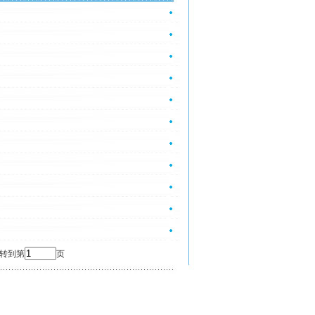
 转到第
页