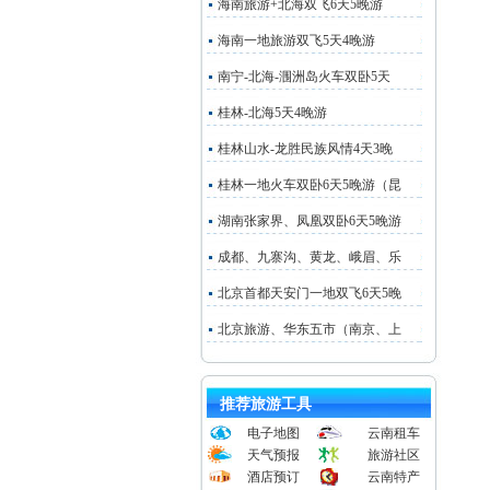
海南旅游+北海双飞6天5晚游
海南一地旅游双飞5天4晚游
南宁-北海-涠洲岛火车双卧5天
桂林-北海5天4晚游
桂林山水-龙胜民族风情4天3晚
桂林一地火车双卧6天5晚游（昆
湖南张家界、凤凰双卧6天5晚游
成都、九寨沟、黄龙、峨眉、乐
北京首都天安门一地双飞6天5晚
北京旅游、华东五市（南京、上
推荐旅游工具
电子地图
云南租车
天气预报
旅游社区
酒店预订
云南特产