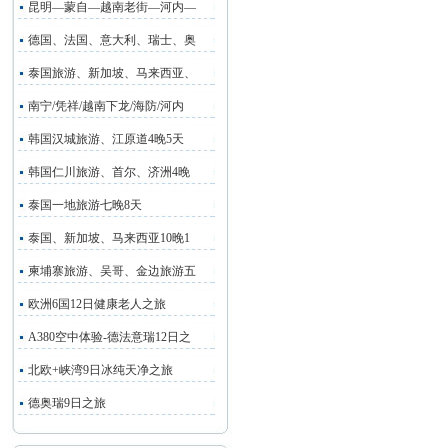
昆明—蒙自—越南老街—河内—
德国、法国、意大利、瑞士、奥
泰国旅游、新加坡、马来西亚、
南宁/凭祥/越南下龙/海防/河内
韩国汉城旅游、江原道4晚5天
韩国仁川旅游、首尔、济洲4晚
泰国一地旅游七晚8天
泰国、新加坡、马来西亚10晚1
柬埔寨旅游、吴哥、金边旅游五
欧洲6国12日健康老人之旅
A380空中体验-德法意瑞12日之
北欧+峡湾9日冰纯天净之旅
德奥瑞9日之旅