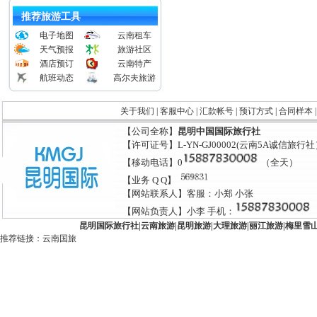
推荐旅游工具
电子地图
云南租车
天气预报
旅游社区
酒店预订
云南特产
航班动态
高尔夫旅游
关于我们
|
客服中心
|
汇款帐号
|
预订方式
|
合同样本
【公司全称】
昆明中国国际旅行社
【许可证号】L-YN-GJ00002(云南5A诚信旅行
【移动电话】0
（全天）
【业务 Q Q】
【网站联系人】客服：小郑 小张
【网站负责人】小李 手机：
昆明国际旅行社
|
云南旅游
|
昆明旅游
|
大理旅游
|
丽江旅游
|
梅里雪
推荐链接：
云南国旅