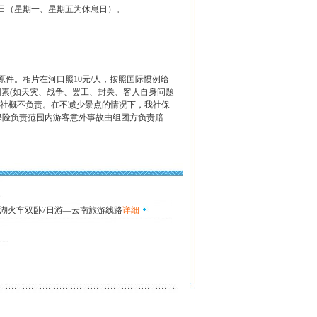
日（星期一、星期五为休息日）。
件。相片在河口照10元/人，按照国际惯例给
因素(如天灾、战争、罢工、封关、客人自身问题
我社概不负责。在不减少景点的情况下，我社保
此保险负责范围内游客意外事故由组团方负责赔
湖火车双卧7日游—云南旅游线路
详细