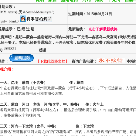
计划天数：
$MY_yxcts} 天
&Site=&Menu=yes";
过期时间：2015年06月21日
rget=_blank;>
温馨提示： 已 经 过 期
最新路线：
点击了解最新线路
免责声明：昆明—蒙自—越南老街—河内—海防—下龙湾—吉婆岛—天宫洞 (5晚6天)线
已经不要了。本站已经是普通站点，不再会收客，因网站优化发费了站长很多年的心血
Q
，感谢！
操作：
【下载此线路文档】
咨询广告电话：
本站站
程介绍：
一天、昆明—蒙自（不含餐）
住：蒙自
午左右昆明出发前往红河州州政府—蒙自（行车
4
小时左右），下午抵达蒙自，入住
上可自由游览蒙自州政府和南湖公园前。
二天、蒙自—河口—老街—河内
(
含早、中、晚餐
)
住：火车上
餐后乘车前往河口（行车
4
小时左右），抵达后办理出境手续，中午自由活动可逛河口
，晚餐后乘火车前往河内。
第三天：河内—下龙湾（含早、中餐） 住：下龙湾
晨抵达“被环抱在红河大堤之内”的“万花春城”—河内，早餐后参观河内巴亭广场、