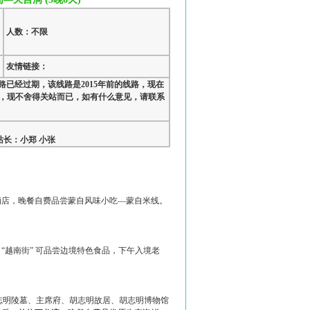
人数：不限
友情链接：
路已经过期，该线路是2015年前的线路，现在
，现不舍得关站而已，如有什么意见，请联系
长：小郑 小张
酒店，晚餐自费品尝蒙自风味小吃—蒙自米线。
“越南街” 可品尝边境特色食品，下午入境老
胡志明陵墓、主席府、胡志明故居、胡志明博物馆