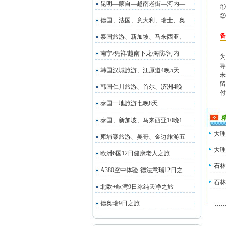
昆明—蒙自—越南老街—河内—
①
②
德国、法国、意大利、瑞士、奥
备
泰国旅游、新加坡、马来西亚、
南宁/凭祥/越南下龙/海防/河内
为
导
韩国汉城旅游、江原道4晚5天
未
留
韩国仁川旅游、首尔、济洲4晚
付
泰国一地旅游七晚8天
泰国、新加坡、马来西亚10晚1
大理
柬埔寨旅游、吴哥、金边旅游五
大理
欧洲6国12日健康老人之旅
石林
A380空中体验-德法意瑞12日之
石林
北欧+峡湾9日冰纯天净之旅
德奥瑞9日之旅