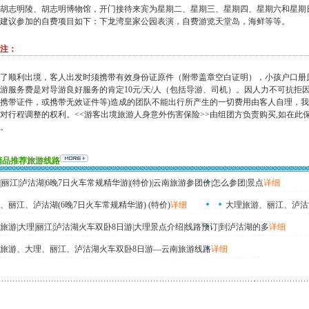
胡志明陵、胡志明博物馆，开门接待来宾为星期二、星期三、星期四、星期六和星期
建议参加的自费项目如下：下龙湾皇家公园表演，自费游览天堂岛，海鲜等等。
注：
了顺利出境，客人出发时须携带有效身份证原件（附带盖章空白证明），小孩户口册原
游服务费是对导游良好服务的肯定10元/天/人（包括导游、司机）。因人力不可抗拒
携带证件，或携带无效证件等)造成的团队不能出行所产生的一切费用由客人自理，
对行程调整的权利。<<游客出境旅游人身意外伤害保险>>由组团方负责购买,如在
。
精品推荐旅游线路
|丽江|泸沽湖|6晚7日火车常规精华游|(特价)|云南旅游参团价|怎么参团|景点
详细
、丽江、泸沽湖(6晚7日火车常规精华游) (特价)
详细
大理旅游、丽江、泸沽
旅游|大理|丽江|泸沽湖火车双卧8日游|大理景点介绍|线路预订|到泸沽湖的多
详细
旅游、大理、丽江、泸沽湖火车双卧8日游—云南旅游线路
详细