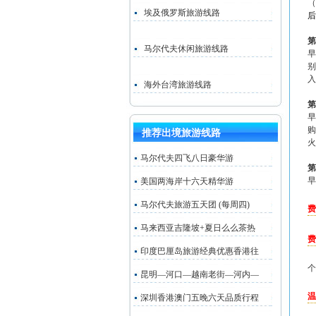
（
埃及俄罗斯旅游线路
后
第
马尔代夫休闲旅游线路
早
别
入
海外台湾旅游线路
第
早
购
推荐出境旅游线路
火
马尔代夫四飞八日豪华游
第
早
美国两海岸十六天精华游
马尔代夫旅游五天团 (每周四)
费
马来西亚吉隆坡+夏日么么茶热
费
印度巴厘岛旅游经典优惠香港往
个
昆明—河口—越南老街—河内—
温
深圳香港澳门五晚六天品质行程