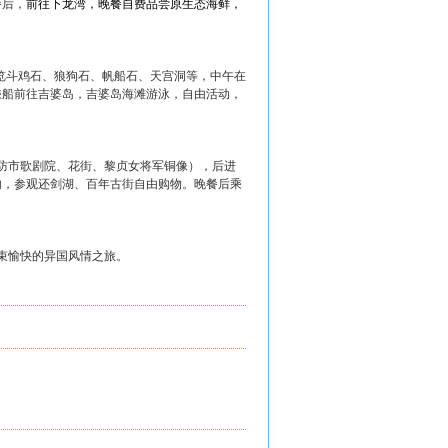
餐后，
前往下龙湾，晚餐自费品尝原生态海鲜，
览斗鸡石、狼狗石、帆船石、天宫洞等，中午在
乘船前往吉婆岛，吉婆岛海滩游泳，自由活动，
防市歌剧院、花街、黎贞女将军铜像），后进
内，参观还剑湖、百年古街自由购物。晚餐后乘
束愉快的异国风情之旅。