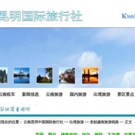
云南租车
新闻信息
云南旅游
国内旅游
出境旅游
景区景点
您现在的位置：
云南昆明中国国际旅行社
>>
出境旅游
>>
老挝越南旅游线路
>> 正文
昆明—蒙自—越南老街—河内—海防—下龙湾—吉婆岛—