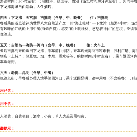
游览时间：
2
小时左右）；独柱寺、镇国寺、西湖（游览时间
30
分钟左右）。河内午
下龙湾海滩自由活动
，
入住酒店。
四天：下龙湾—天宫洞—吉婆岛（含早、中、晚餐）
住：吉婆岛
餐后乘船游览被评为世界八大自然遗产之一的“海上桂林” —下龙湾（船游
4
小时）
,
游
有风味的江帆船上用中餐
(
海鲜自费
)
，感受“船上眺桂林、悠悠赛神仙”的意境，继续
住酒店。
五天：吉婆岛—海防—河内（含早、中、晚餐）
住：火车上
餐后吉婆岛乘船返回下龙湾，乘车前往海防，乘车观光海防市容市貌、胜利广场、海
物店（土特产：绿豆糕、烟、木雕、香水等等。购物时间
2
小时左右），乘车返回河
车返老街。
六天：老街—昆明（含早、中餐）
抵达老街，早餐后办理入境手续回河口，乘车返回昆明，途中用餐（不含晚餐），结
用已含：
用不含：
人消费，自费项目，酒水，小费，单人房差及照相费。
馨提示：