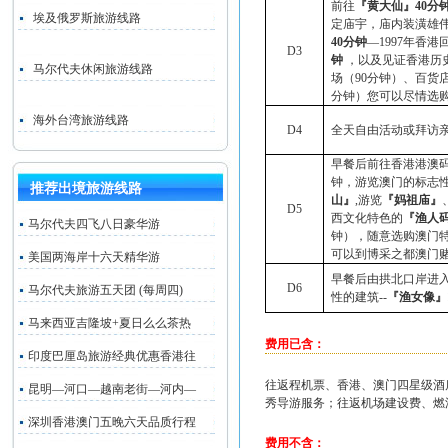
前往
『
黄大仙
』
40
分
埃及俄罗斯旅游线路
定庙宇，庙内装潢雄
40
分钟
—
1997
年香港
D3
钟
，
以及见证香港历
马尔代夫休闲旅游线路
场（
90
分钟）、百货
分钟）您可以尽情选
海外台湾旅游线路
D4
全天自由活动或拜访
早餐后前往香港港澳
钟，游览澳门的标志
推荐出境旅游线路
山
』
,
游览
『
妈祖庙
』
D5
西文化特色的
『
渔人
马尔代夫四飞八日豪华游
钟），随意选购澳门
可以到博采之都澳门
美国两海岸十六天精华游
早餐后由拱北口岸进
D6
马尔代夫旅游五天团 (每周四)
性的建筑
--
『渔女像』
马来西亚吉隆坡+夏日么么茶热
费用已含：
印度巴厘岛旅游经典优惠香港往
往返程机票、香港、澳门四星级酒店
昆明—河口—越南老街—河内—
秀导游服务；往返机场建设费、燃
深圳香港澳门五晚六天品质行程
费用不含：