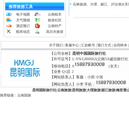
石林旅游、大理、丽江、泸沽湖火车
推荐旅游工具
电子地图
云南租车
天气预报
旅游社区
酒店预订
云南特产
航班动态
高尔夫旅游
关于我们
|
客服中心
|
汇款帐号
|
预订方式
|
合同样本
【公司全称】
昆明中国国际旅行社
【许可证号】L-YN-GJ00002(云南5A诚信旅行
【移动电话】0
（全天）
【业务 Q Q】2
【网站联系人】客服：小郑 小张
【网站负责人】小李 手机：
昆明国际旅行社
|
云南旅游
|
昆明旅游
|
大理旅游
|
丽江旅游
|
梅里雪
推荐链接：
云南国旅