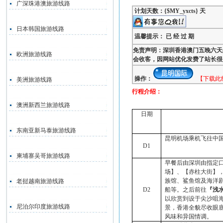
广深珠港澳旅游线路
计划天数：{$MY_yxcts} 天
日本韩国旅游线路
温馨提示： 已 经 过 期
免责声明：深圳香港澳门五晚六天
欧洲旅游线路
会收客，因网站优化发费了站长很
操作：
【下载此
美洲旅游线路
行程介绍：
澳洲新西兰旅游线路
日期
东南亚新马泰旅游线路
昆明机场乘机飞往中
D1
柬埔寨吴哥旅游线路
早餐后由深圳由指定
场】、【赤柱大街】
族馆、鲨鱼馆及海洋
老挝越南旅游线路
D2
船等。之后前往
『
浅
以欣赏到设于尖沙咀
尼泊尔印度旅游线路
景，香港全貌尽收眼
风味和异国情调
。