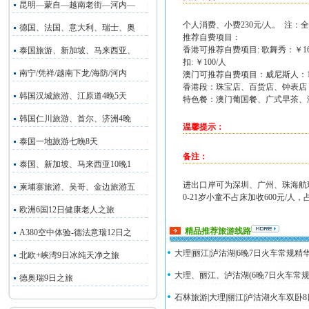
昆明—蒙自—越南老街—河内—
个人消费、小费230元/人。 注
德国、法国、意大利、瑞士、奥
推荐自费项目：
香港可推荐自费项目: 歌舞秀：￥160
泰国旅游、新加坡、马来西亚、
扣: ￥100/人
南宁/凭祥/越南下龙/海防/河内
澳门可推荐自费项目：威尼斯人：120元
香港段：珠宝店、百货店、钟
韩国汉城旅游、江原道4晚5天
特色餐：澳门葡国餐、广式早茶、
韩国仁川旅游、首尔、济洲4晚
温馨提示：
泰国一地旅游七晚8天
备注：
泰国、新加坡、马来西亚10晚1
进出口岸可为深圳、广州、珠海航
柬埔寨旅游、吴哥、金边旅游五
0-21岁小童不占床加收600元/人
欧洲6国12日健康老人之旅
精品推荐旅游线路
A380空中体验-德法意瑞12日之
大理|丽江|泸沽湖|6晚7日火车常规精华
北欧+峡湾9日冰纯天净之旅
大理、丽江、泸沽湖(6晚7日火车常规精
德奥瑞9日之旅
石林旅游|大理|丽江|泸沽湖火车双卧