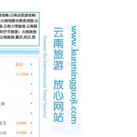
游攻略
|
云南自助游攻略
|
|
云南地图全图高清版
|云
,云南大理旅游,云南丽
明到芒市旅游）云南旅游
南旅游,重庆,武汉,西
面议
￥12600
之旅
五天
￥6990
1日
￥5990