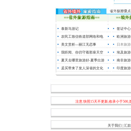
泰新马游记
签证中心
农民工致信铁道部网络和电
欧洲旅游
美文赏析---丽江无恋事
日本旅游
我听闻、你仍守着那座天空
埃及旅游
夏天去哪里旅游好-夏季出游
南非旅游
孟买带来了发人深省的文化
印度旅游
注意:快照15天不更新,收录小于50
关于我们
|
汇款