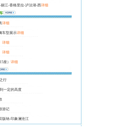
-丽江-香格里拉-泸沽湖-西
详细
车
表
详细
辆车型展示
详细
）
详细
）
详细
15座）
详细
之行
爬到一定的高度
敢
游游记
双版纳-印象澜沧江