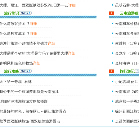
大理、丽江、西双版纳双卧双汽8日游—云
详细
昆明石林-大理
旅行常识
云南旅游租
大理、丽江、西双版纳四卧9日游—云南旅
详细
什么是散客拼团 ？
详细
云南租车价格
什么是独立成团 ？
详细
云南租车各车
去澳门旅游小赌怡情不能错过
详细
依维柯（17座
大理是哪个省的?大理是市吗？在哪里大理
详细
金龙车（19座
春明风和绿色的牧场
详细
金杯海狮（11-
旅行攻略
旅行游记
天下第一奇观--石林
小记古城 丽江
我心中的一个旅游梦那就是云南丽江
云南旅游-为
详细的泸沽湖旅游攻略加摄影
感谢那一份勇
把最好的时光，留在丽江～丽江旅游景点
徐州到丽江旅
秋季西双版纳旅游-西双版纳旅游景点
走进美丽的西