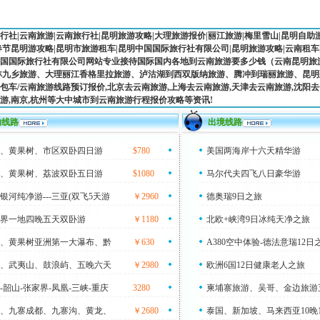
行社
|
云南旅游
|
云南旅行社|
昆明旅游攻略
|
大理旅游报价
|
丽江旅游
|
梅里雪山
|
昆明自助
春节昆明游攻略
|
昆明市旅游租车
|昆明中国国际旅行社有限公司|昆明旅游攻略|
云南租车
国国际旅行社有限公司网站专业接待国际国内各地到云南旅游要多少钱（云南昆明旅游
林九乡旅游、大理丽江香格里拉旅游、泸沽湖到西双版纳旅游、腾冲到瑞丽旅游、昆
包车/云南旅游线路预订报价,北京去云南旅游,上海去云南旅游,天津去云南旅游,沈阳去云
游,南京,杭州等大中城市到云南旅游行程报价攻略等资讯!
内线路
出境线路
、黄果树、市区双卧四日游
$780
美国两海岸十六天精华游
、黄果树、荔波双卧五日游
$1080
马尔代夫四飞八日豪华游
银河纯净游---三亚(双飞5天游
￥2960
德奥瑞9日之旅
界一地四晚五天双卧游
￥1180
北欧+峡湾9日冰纯天净之旅
、黄果树亚洲第一大瀑布、黔
￥630
A380空中体验-德法意瑞12日
、武夷山、鼓浪屿、五晚六天
￥2980
欧洲6国12日健康老人之旅
-韶山-张家界-凤凰-三峡-重庆
3280
柬埔寨旅游、吴哥、金边旅游
、九寨成都、九寨沟、黄龙、
￥2680
泰国、新加坡、马来西亚10晚1