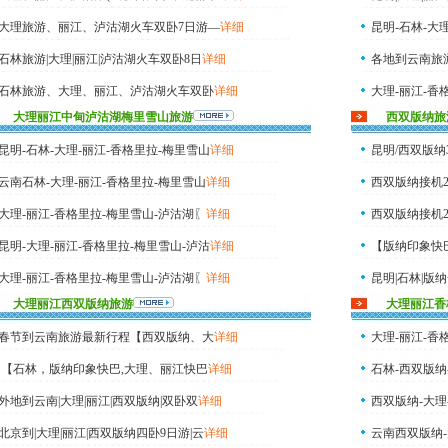
大理旅游、丽江、泸沽湖火车双卧7日游—
详细
昆明-石林-大
石林旅游|大理|丽江|泸沽湖火车双卧8日
详细
各地到云南旅游
石林旅游、大理、丽江、泸沽湖火车双卧
详细
大理-丽江-香
大理丽江中甸泸沽湖梅里雪山旅游
西双版纳旅
昆明-石林-大理-丽江-香格里拉-梅里雪山
详细
昆明/西双版纳
云南石林-大理-丽江-香格里拉-梅里雪山
详细
西双版纳接机
大理-丽江-香格里拉-梅里雪山-泸沽湖〖
详细
西双版纳接机2
昆明-大理-丽江-香格里拉-梅里雪山-泸沽
详细
【版纳印象快
大理-丽江-香格里拉-梅里雪山-泸沽湖〖
详细
昆明|石林|版纳
大理丽江西双版纳旅游
大理丽江香
大理旅游-丽江-香格里拉-梅里雪山〖火车
详细
昆明、石林、
春节到云南旅游最新行程【西双版纳、大
详细
大理-丽江-香
【石林，版纳印象快巴,大理、丽江快巴
详细
石林-西双版纳
外地到云南|大理|丽江|西双版纳|双卧双
详细
西双版纳-大理
北京到|大理|丽江|西双版纳四卧9日游|云
详细
云南西双版纳-