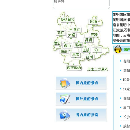
帕萨特
昆明国际旅
昆明国旅
|
南省昆明中
江旅游,石
地图，云南
安去云南旅
国
贵阳
贵阳
印象
张家
贵阳
厦门
长沙
成都