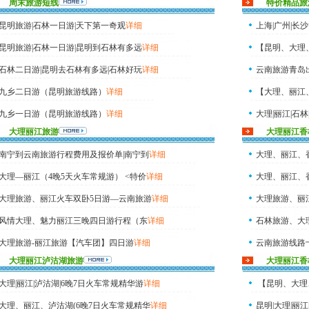
周末旅游短线
特价精品旅
昆明旅游|石林一日游|天下第一奇观
详细
上海|广州|长
昆明旅游|石林一日游|昆明到石林有多远
详细
【昆明、大理
石林二日游|昆明去石林有多远|石林好玩
详细
云南旅游青岛
九乡二日游（昆明旅游线路）
详细
【大理、丽江
九乡一日游（昆明旅游线路）
详细
大理|丽江|石林
大理丽江旅游
大理丽江香
九乡一日游|九乡在哪里|昆明到九乡旅游
详细
南宁到云南旅游行程费用及报价单|南宁到
详细
大理、丽江、
大理—丽江（4晚5天火车常规游） <特价
详细
大理、丽江、香
大理旅游、丽江火车双卧5日游—云南旅游
详细
大理旅游、丽
风情大理、魅力丽江三晚四日游行程（东
详细
石林旅游、大
大理旅游-丽江旅游【汽车团】四日游
详细
云南旅游线路
大理丽江泸沽湖旅游
大理丽江香
石林旅游|大理
大理|丽江|泸沽湖|6晚7日火车常规精华游
详细
【昆明、大理
大理、丽江、泸沽湖(6晚7日火车常规精华
详细
昆明|大理|丽