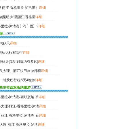
理-丽江-香格里拉-泸沽湖〖
详细
|昆明|大理|丽江|香格里
详细
格里拉-泸沽湖〖汽车团〗9
详细
游
3晚4天
详细
2晚3天行程安排
详细
晚3天|昆明到版纳有多远|
详细
巴,大理、丽江快巴旅游行程
详细
一地快巴行程|5天4晚游|
详细
格里拉西双版纳旅游
版纳一地快巴行程】 （5天
详细
格里拉-泸沽湖-西双版纳 单
详细
-大理-丽江-香格里拉-泸沽
详细
-丽江-香格里拉-泸沽湖-石
详细
大理-丽江-香格里拉-泸沽
详细