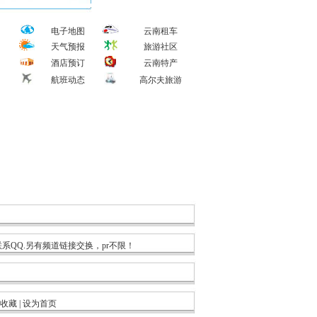
电子地图
云南租车
天气预报
旅游社区
酒店预订
云南特产
航班动态
高尔夫旅游
7
8
9
系QQ.另有频道链接交换，pr不限！
收藏
|
设为首页