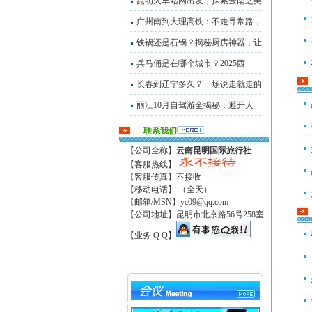
昆明火车站网出发，探索云南之美
广州南到大理高铁：不走寻常路，
铁锅还是石锅？揭秘厨房神器，让
兵马俑是在哪个城市？2025西
长春到辽宁多久？一场说走就走的
丽江10月自驾游全揭秘：避开人
联系我们
【公司全称】
云南昆明国际旅行社
【客服热线】
【客服传真】不接收
【移动电话】 （全天）
【邮箱/MSN】
yc09@qq.com
【公司地址】昆明市北京路56号258室.
【业务 Q Q】