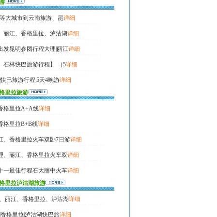
游
沙等大城市到云南旅游、昆
详细
、丽江、香格里拉、泸沽湖
详细
出发昆明参团行程大理|丽江
详细
、石林快巴旅游行程】 （5
详细
|快巴旅游行程|5天4晚游
详细
格里拉旅游
香格里拉A+A线
详细
格里拉B+B线
详细
江、香格里拉火车双卧7日游
详细
理、丽江、香格里拉火车双
详细
十一最佳行程石大丽中火车
详细
格里拉泸沽湖旅游
|丽江|香格里拉火车双卧8
详细
、丽江、香格里拉、泸沽湖
详细
江|香格里拉|泸沽湖快巴旅
详细