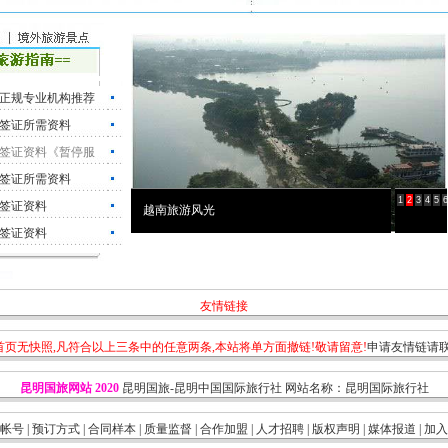
正规专业机构推荐
签证所需资料
签证资料《暂停服
签证所需资料
1
2
3
4
5
6
签证资料
越南旅游风光
签证资料
友情链接
0,首页无快照,凡符合以上三条中的任意两条,本站将单方面撤链!敬请留意!
申请友情链请联
昆明国旅网站
2020
昆明国旅-昆明中国国际旅行社 网站名称：昆明国际旅行社
帐号
|
预订方式
|
合同样本
|
质量监督
|
合作加盟
|
人才招聘
|
版权声明
|
媒体报道
|
加入