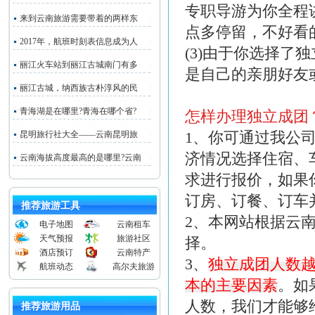
专职导游为你全程
来到云南旅游需要带着的两样东
点多停留，不好看
2017年，航班时刻表信息成为人
(3)由于你选择
丽江火车站到丽江古城南门有多
是自己的亲朋好友
丽江古城，纳西族古朴淳风的民
青海湖是在哪里?青海在哪个省?
怎样办理独立成团
1、你可通过我公
昆明旅行社大全——云南昆明旅
济情况选择住宿、
云南海拔高度最高的是哪里?云南
求进行报价，如果
订房、订餐、订车
推荐旅游工具
2、本网站根据云
电子地图
云南租车
天气预报
旅游社区
择。
酒店预订
云南特产
3、
独立成团人数
航班动态
高尔夫旅游
本的主要因素
。如
人数，我们才能够
推荐旅游用品