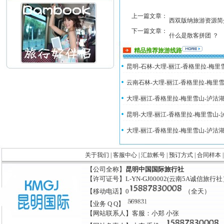
上一篇文章：
西双版纳旅游资源简
下一篇文章：
什么是散客拼团 ？
精品推荐旅游线路
昆明-石林-大理-丽江-香格里拉-梅
云南石林-大理-丽江-香格里拉-梅里
大理-丽江-香格里拉-梅里雪山-泸沽
昆明-大理-丽江-香格里拉-梅里雪山
大理-丽江-香格里拉-梅里雪山-泸沽
关于我们
|
客服中心
|
汇款帐号
|
预订方式
|
合同样本
【公司全称】
昆明中国国际旅行社
【许可证号】L-YN-GJ00002(云南5A诚信旅行
【移动电话】0
（全天）
【业务 Q Q】
【网站联系人】客服：小郑 小张