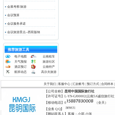
会展考察/旅游
会议预算
会议服务承诺
会议旅游景点--西双版纳
推荐旅游工具
电子地图
云南租车
天气预报
旅游社区
酒店预订
云南特产
航班动态
高尔夫旅游
关于我们
|
客服中心
|
汇款帐号
|
预订方式
|
合同样本
【公司全称】
昆明中国国际旅行社
【许可证号】L-YN-GJ00002(云南5A诚信旅行
【移动电话】0
（全天）
【业务 Q Q】
【网站联系人】客服：小郑 小张