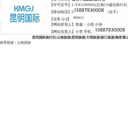
【许可证号】L-YN-GJ00002(云南5A诚信旅行
【移动电话】0
（全天）
【业务 Q Q】
【网站联系人】客服：小郑 小张
【网站负责人】小李 手机：
昆明国际旅行社
|
云南旅游
|
昆明旅游
|
大理旅游
|
丽江旅游
|
梅里雪
推荐链接：
云南国旅