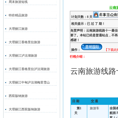
周末旅游短线
云南
特价精品旅游
计划天数：8 天
相关提示：已 过 了 期！
大理丽江旅游
免责声明：云南旅游线路十一最佳
要了。本站已经是普通站点，不再
感谢！
大理丽江香格里拉旅游
操作：
【下载此
大理丽江泸沽湖旅游
行程介绍：
云南旅游线路
大理丽江香格里拉泸沽湖旅游
大理丽江中甸泸沽湖梅里雪山
西双版纳旅游
日 期
交 通
第
1
旅游车
全国
大理丽江西双版纳旅游
天
航班
/
客！<