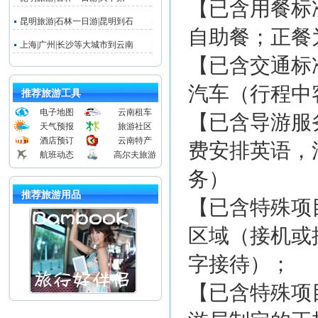
【已含用餐标
昆明旅游|石林一日游|昆明到石
自助餐；正餐为
上海|广州|长沙等大城市到云南
【已含交通标
汽车（行程中
推荐旅游工具
电子地图
云南租车
【已含导游服
天气预报
旅游社区
酒店预订
云南特产
费安排英语，
航班动态
高尔夫旅游
务）
推荐旅游用品
【已含特殊项
区域（接机或
字接待）；
【已含特殊项