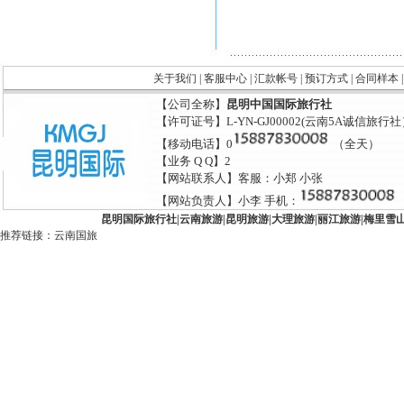
关于我们
|
客服中心
|
汇款帐号
|
预订方式
|
合同样本
【公司全称】
昆明中国国际旅行社
【许可证号】L-YN-GJ00002(云南5A诚信旅行
【移动电话】0
（全天）
【业务 Q Q】2
【网站联系人】客服：小郑 小张
【网站负责人】小李 手机：
昆明国际旅行社
|
云南旅游
|
昆明旅游
|
大理旅游
|
丽江旅游
|
梅里雪
推荐链接：
云南国旅