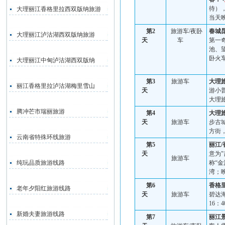
待）
大理丽江香格里拉西双版纳旅游
当天
第
2
旅游车
/
夜卧
春城
大理丽江泸沽湖西双版纳旅游
天
车
第一
池、
卧火
大理丽江中甸泸沽湖西双版纳
第
3
旅游车
大理
丽江香格里拉泸沽湖梅里雪山
天
游小
大理
腾冲芒市瑞丽旅游
第
4
大理
天
旅游车
步古
方街
云南省特殊环线旅游
第
5
丽江
/
天
意为
"
旅游车
纯玩品质旅游线路
称“金
湾；
第
6
香格
老年夕阳红旅游线路
天
旅游车
碧达
16
：
4
新婚夫妻旅游线路
第
7
丽江