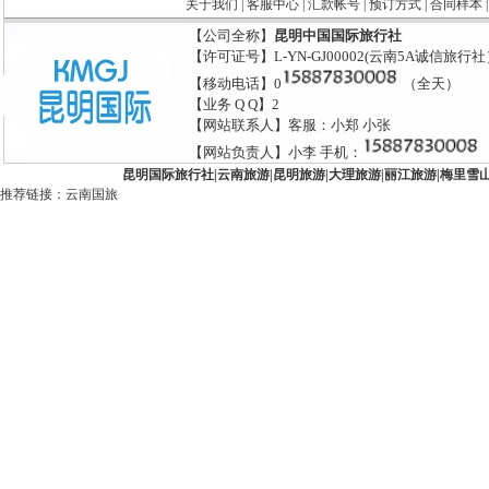
关于我们
|
客服中心
|
汇款帐号
|
预订方式
|
合同样本
【公司全称】
昆明中国国际旅行社
【许可证号】L-YN-GJ00002(云南5A诚信旅行
【移动电话】0
（全天）
【业务 Q Q】2
【网站联系人】客服：小郑 小张
【网站负责人】小李 手机：
昆明国际旅行社
|
云南旅游
|
昆明旅游
|
大理旅游
|
丽江旅游
|
梅里雪
推荐链接：
云南国旅