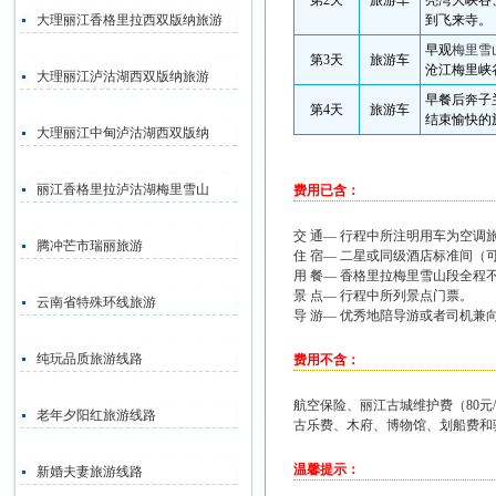
第
2
天
旅游车
亮湾大峡谷
大理丽江香格里拉西双版纳旅游
到飞来寺。
早观
梅里雪
第
3
天
旅游车
沧江梅里峡
大理丽江泸沽湖西双版纳旅游
早餐后奔子
第
4
天
旅游车
结束愉快的
大理丽江中甸泸沽湖西双版纳
丽江香格里拉泸沽湖梅里雪山
费用已含：
交 通— 行程中所注明用车为空调
腾冲芒市瑞丽旅游
住 宿— 二星或同级酒店标准间（
用 餐— 香格里拉梅里雪山段全程
景 点— 行程中所列景点门票。
云南省特殊环线旅游
导 游— 优秀地陪导游或者司机兼
纯玩品质旅游线路
费用不含：
航空保险、丽江古城维护费（80
老年夕阳红旅游线路
古乐费、木府、博物馆、划船费和
温馨提示：
新婚夫妻旅游线路