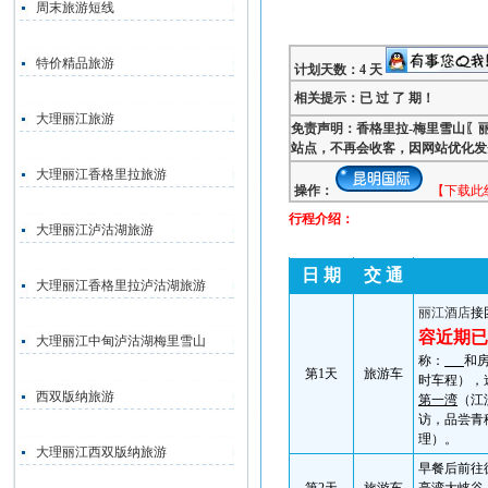
周末旅游短线
特价精品旅游
计划天数：4 天
相关提示：已 过 了 期！
大理丽江旅游
免责声明：香格里拉-梅里雪山〖
站点，不再会收客，因网站优化发
大理丽江香格里拉旅游
操作：
【下载此
行程介绍：
大理丽江泸沽湖旅游
日 期
交 通
大理丽江香格里拉泸沽湖旅游
丽江
酒店
接
容近期已
大理丽江中甸泸沽湖梅里雪山
称：
和
第
1
天
旅游车
时车程），
西双版纳旅游
第一湾
（江
访，品尝青
理）。
大理丽江西双版纳旅游
早餐后前往