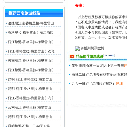
备注：
推荐云南旅游线路
1.以上行程及标准可根据你的要
2.在不减少景点的情况下，我社
途经丽江|去香格里拉-梅里雪山
3.因客人中途离团或改变行程而
4.因人力不可抗拒因素（如塌方
香格里拉-梅里雪山〖丽江酒店
5.春节、五一、十一、泼水节等
丽江旅游-香格里拉-梅里雪山〖
转播到腾讯微博
丽江-香格里拉-梅里雪山〖双飞
精品推荐旅游线路
云南丽江-香格里拉-梅里雪山〖
昆明旅游|石林一日游|天下第一奇观
丽江旅游-香格里拉-梅里雪山〖
石林二日游|昆明去石林有多远|石林好
昆明-丽江-香格里拉-梅里雪山
九乡一日游（昆明旅游线路）
详细
昆明-丽江-香格里拉-梅里雪山
丽江-香格里拉-梅里雪山〖汽车
云南丽江-香格里拉-梅里雪山-
昆明-丽江-香格里拉-梅里雪山
昆明旅游|石林一日游|天下第一