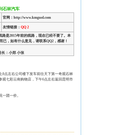
明到石林汽车
官网：http://www.kmguol.com
友情链接：
QQ 2
路是2015年前的线路，现在已经不要了。本
而已，如有什么意见，请联系QQ2，感谢！
长：小郑 小张
上
8
点左右公司楼下发车前往天下第一奇观石林
参观七彩
云南
购物店，下午
6
点左右返回
昆明
市
况一团一价。