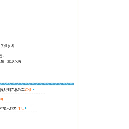
。
。
格仅供参考
团）
生菌、宣威火腿
|昆明到石林汽车
详细
细
本地人旅游|
详细