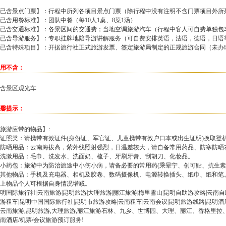
已含景点门票】：行程中所列各项目景点门票（除行程中没有注明不含门票项目外所
已含用餐标准】：团队中餐（每10人1桌、8菜1汤）
已含交通标准】：各景区间的交通费；当地空调旅游汽车（行程中客人可自费单独包
已含导游服务】：专职挂牌地陪导游讲解服务（可自费安排英语，法语，德语，日语
已含特殊项目】：开据旅行社正式旅游发票、签定旅游局制定的正规旅游合同（未办
用不含：
含景区观光车
馨提示：
旅游应带的物品】:
证照类：请携带有效证件(身份证、军官证、儿童携带有效户口本或出生证明)换取登
防晒用品：云南海拔高，紫外线照射强烈，日温差较大，请自备常用药品、防寒防晒
洗漱用品：毛巾、洗发水、洗面奶、梳子、牙刷牙膏、刮胡刀、化妆品。
小药包：旅游中为防治旅途中小伤小病，请备必要的常用药(乘晕宁、创可贴、抗生素
其他物品：手机及充电器、相机及胶卷、数码摄像机、电源转换插头、纸巾、纸和笔
上物品个人可根据自身情况增减。
明国际旅行社|云南旅游|昆明旅游|大理旅游|丽江旅游|梅里雪山|昆明自助游攻略|云南
游租车|昆明中国国际旅行社|昆明市旅游攻略|云南租车|云南会议|昆明旅游线路|昆明
云南旅游,昆明旅游,大理旅游,丽江旅游石林、九乡、世博园、大理、丽江、香格里
南酒店/机票/会议旅游预订服务!