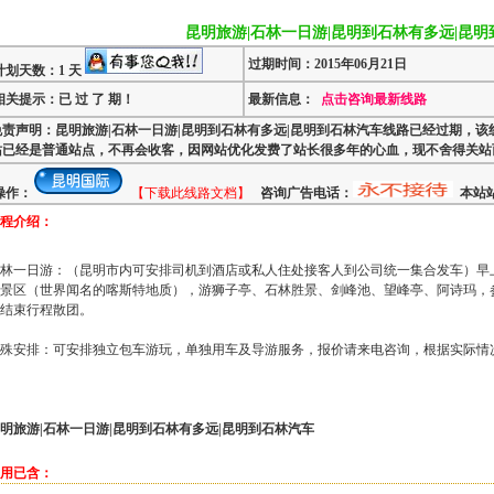
昆明旅游|石林一日游|昆明到石林有多远|昆
过期时间：2015年06月21日
计划天数：1 天
相关提示：已 过 了 期！
最新信息：
点击咨询最新线路
免责声明：昆明旅游|石林一日游|昆明到石林有多远|昆明到石林汽车线路已经过期，该线
站已经是普通站点，不再会收客，因网站优化发费了站长很多年的心血，现不舍得关站
操作：
【下载此线路文档】
咨询广告电话：
本站站
程介绍：
林一日游：（
昆明
市内可安排司机到
酒店
或私人住处接客人到公司统一集合发车）早
景区（
世界闻名的喀斯特地质）
，游狮子亭、石林胜景、剑峰池、望峰亭、阿诗玛，
结束行程散团。
殊安排：可安排独立包车游玩，单独用车及导游服务，报价请来电咨询，根据实际情
明旅游|石林一日游|昆明到石林有多远|昆明到石林汽车
用已含：