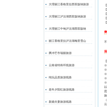
大理丽江香格里拉西双版纳旅游
【
【
【
大理丽江泸沽湖西双版纳旅游
【
【
大理丽江中甸泸沽湖西双版纳
费
丽江香格里拉泸沽湖梅里雪山
不
温
腾冲芒市瑞丽旅游
【
云南省特殊环线旅游
※
※
※
纯玩品质旅游线路
※
※
以
老年夕阳红旅游线路
昆
旅
（
新婚夫妻旅游线路
云