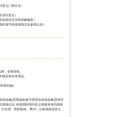
列景点门票全含）
车游玩景点）
等各国语言全陪讲解服务）
理此项手续请谨慎交款参团出游）
机牌，安检登机。
衣物及雨伞等用品。
等类药物)。
。
自助游攻略|昆明国旅|春节昆明自助游攻略|昆明市
酒店|国旅总社.承接国际国内及云南旅游省内线路
拉、泸沽湖、西双版纳、腾冲）云南省旅游景点，