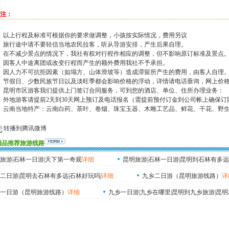
注：
、以上行程及标准可根据你的要求做调整，小孩按实际情况，费用另议
、旅行途中请不要轻信当地农民拉客，听从导游安排，产生后果自理。
、在不减少景点的情况下，我社有权对行程作相应的调整，但不影响原订标准及景点
、因客人中途离团或改变行程而产生的额外费用我社不予承担。
、因人力不可抗拒因素（如塌方、山体滑坡等）造成滞留所产生的费用，由客人自理
、节假日、少数民族节日以及淡旺季都会影响价格的浮动，详情请电话垂询，网上价
、昆明市区游客我们提供上门签订合同服务，可到您的酒店、单位、住所办理业务：
、外地游客请提前2天到30天网上预订及电话报名（需提前预付订金到公司帐上确保订
、云南当地特产：云南白药、茶叶、卷烟、珠宝玉器、木雕工艺品、鲜花、干花、野
转播到腾讯微博
精品推荐旅游线路
旅游|石林一日游|天下第一奇观
详细
昆明旅游|石林一日游|昆明到石林有多远
二日游|昆明去石林有多远|石林好玩吗|
详细
九乡二日游（昆明旅游线路）
详
一日游（昆明旅游线路）
详细
九乡一日游|九乡在哪里|昆明到九乡旅游|昆明