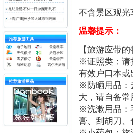
昆明旅游|石林一日游|昆明到石
不含景区观光
上海|广州|长沙等大城市到云南
温馨提示：
推荐旅游工具
电子地图
云南租车
【旅游应带的
天气预报
旅游社区
酒店预订
云南特产
※证照类：请
航班动态
高尔夫旅游
有效户口本或
推荐旅游用品
※防晒用品：
大，请自备常
※洗漱用品：
膏、刮胡刀、
※小药包：旅