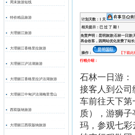
周末旅游短线
特价精品旅游
计划天数：1 天
相关提示：已 过 了 期！
大理丽江旅游
免责声明：昆明旅游|石林一日游
再会收客，因网站优化发费了站长
大理丽江香格里拉旅游
操作：
【下载此
行程介绍：
大理丽江泸沽湖旅游
石林一日游：
大理丽江香格里拉泸沽湖旅游
接客人到公司
大理丽江中甸泸沽湖梅里雪山
车前往天下第
西双版纳旅游
质）
，游狮子
玛，参观七彩
大理丽江西双版纳旅游