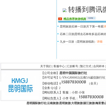
转播到腾讯
精品推荐旅游线路
昆明旅游|石林一日游|天下第一奇观
石林二日游|昆明去石林有多远|石林好
九乡一日游（昆明旅游线路）
详细
关于我们
|
客服中心
|
汇款帐号
|
预订方式
|
合同样本
【公司全称】
昆明中国国际旅行社
【许可证号】L-YN-GJ00002(云南5A诚信旅行
【移动电话】0
（全天）
【业务 Q Q】2
【网站联系人】客服：小郑 小张
【网站负责人】小李 手机：
昆明国际旅行社
|
云南旅游
|
昆明旅游
|
大理旅游
|
丽江旅游
|
梅里雪