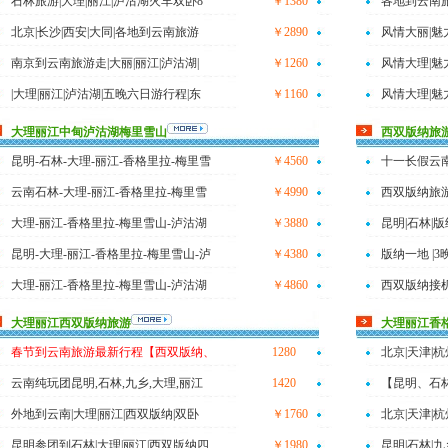
石林旅游|大理|丽江|泸沽湖火车双卧8
￥1380
各地到云南旅
北京|长沙|西安|大同|各地到云南旅游
￥2890
风情大丽|魅
南京到云南旅游走|大丽|丽江|泸沽湖|
￥1260
风情大理|魅
|大理|丽江|泸沽湖|五晚六日游行程|东
￥1160
风情大理|魅
大理丽江中甸泸沽湖梅里雪山
西双版纳旅
昆明-石林-大理-丽江-香格里拉-梅里雪
￥4560
十一长假云
云南石林-大理-丽江-香格里拉-梅里雪
￥4990
西双版纳旅游
大理-丽江-香格里拉-梅里雪山-泸沽湖
￥3880
昆明|石林|
昆明-大理-丽江-香格里拉-梅里雪山-泸
￥4380
版纳一地 |
大理-丽江-香格里拉-梅里雪山-泸沽湖
￥4860
西双版纳接机
大理丽江西双版纳旅游
大理丽江香
春节到云南旅游最新行程【西双版纳、
1280
北京|天津|
云南纯玩团昆明,石林,九乡,大理,丽江
1420
【昆明、石
外地到云南|大理|丽江|西双版纳|双卧
￥1760
北京|天津|杭
昆明参团到石林|大理|丽江|西双版纳四
￥1980
昆明|石林|九