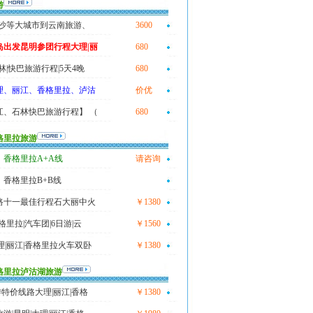
游
长沙等大城市到云南旅游、
3600
岛出发昆明参团行程大理|丽
680
林|快巴旅游行程|5天4晚
680
理、丽江、香格里拉、泸沽
价优
江、石林快巴旅游行程】 （
680
格里拉旅游
香格里拉A+A线
请咨询
香格里拉B+B线
路十一最佳行程石大丽中火
￥1380
格里拉|汽车团|6日游|云
￥1560
理|丽江|香格里拉火车双卧
￥1380
格里拉泸沽湖旅游
旅游特价线路大理|丽江|香格
￥1380