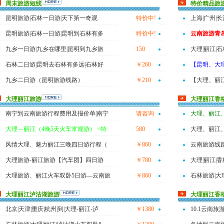
周末旅游短线
特价精品旅
昆明旅游|石林一日游|天下第一奇观
特价中!
上海|广州|
昆明旅游|石林一日游|昆明到石林有多
特价中!
云南旅游青
九乡一日游|九乡在哪里|昆明到九乡旅
150
大理|丽江|石
石林二日游|昆明去石林有多远|石林好
￥260
【昆明、大
九乡二日游（昆明旅游线路）
￥210
【大理、丽
大理丽江旅游
大理丽江香
南宁到云南旅游行程费用及报价单|南宁
请咨询
大理、丽江、
大理—丽江（4晚5天火车常规游） <特
580
大理、丽江、
风情大理、魅力丽江三晚四日游行程（
￥860
云南旅游线
大理旅游-丽江旅游【汽车团】四日游
￥780
大理|丽江|香
大理旅游、丽江火车双卧5日游—云南旅
￥860
石林旅游|大
大理丽江泸沽湖旅游
大理丽江香
北京|天津|重庆|杭州|到|大理-丽江-泸
￥1380
10.1云南