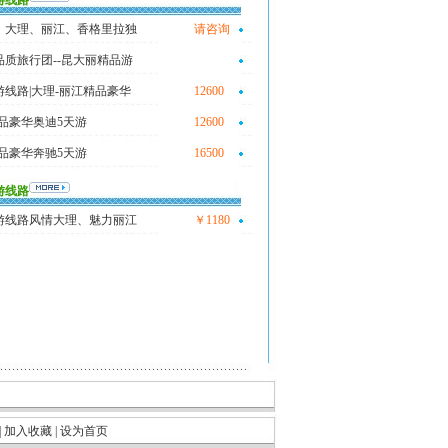
游线路
、大理、丽江、香格里拉独
请咨询
质旅行团--昆大丽精品游
线路|大理-丽江精品豪华
12600
品豪华奥迪5天游
12600
品豪华奔驰5天游
16500
游线路
游线路风情大理、魅力丽江
￥1180
|
加入收藏
|
设为首页