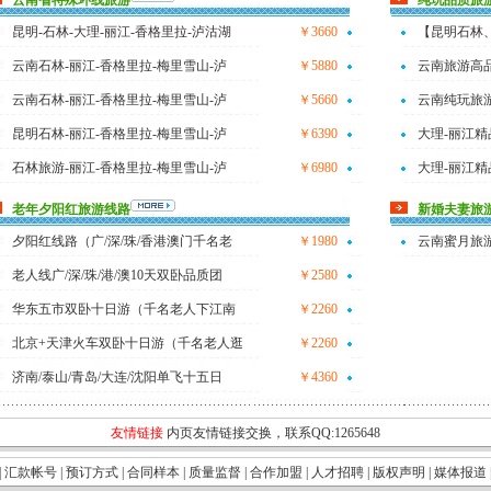
云南省特殊环线旅游
纯玩品质旅
昆明-石林-大理-丽江-香格里拉-泸沽湖
￥3660
【昆明石林
云南石林-丽江-香格里拉-梅里雪山-泸
￥5880
云南旅游高品
云南石林-丽江-香格里拉-梅里雪山-泸
￥5660
云南纯玩旅游
昆明石林-丽江-香格里拉-梅里雪山-泸
￥6390
大理-丽江精
石林旅游-丽江-香格里拉-梅里雪山-泸
￥6980
大理-丽江精
老年夕阳红旅游线路
新婚夫妻旅
夕阳红线路（广/深/珠/香港澳门千名老
￥1980
云南蜜月旅
老人线广/深/珠/港/澳10天双卧品质团
￥2580
华东五市双卧十日游（千名老人下江南
￥2260
北京+天津火车双卧十日游（千名老人逛
￥2260
济南/泰山/青岛/大连/沈阳单飞十五日
￥4360
友情链接
内页友情链接交换，联系QQ:1265648
|
汇款帐号
|
预订方式
|
合同样本
|
质量监督
|
合作加盟
|
人才招聘
|
版权声明
|
媒体报道