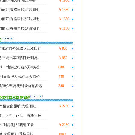
游|昆明|大理|丽江|香格
￥1980
力丽江|香格里拉|泸沽湖七
￥1380
力丽江|香格里拉|泸沽湖七
￥1380
力丽江|香格里拉|泸沽湖七
￥1180
游
南旅游特价线路之西双版纳
￥960
|空调汽车团|5日游|到昆
￥960
版纳一地快巴行程|5天4晚游
680
3晚4日豪华大巴游|五天特价
480
2晚3天|昆明到版纳有多远
380
格里拉西双版纳旅游
杭州至云南昆明|大理|丽江
￥2280
林、大理、丽江、香格里拉
州|到昆明|大理|丽江|香
￥2280
乡|大理|丽江|香格里拉,
1600