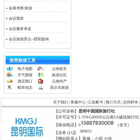
会展考察/旅游
会议预算
会议服务承诺
会议旅游景点--西双版纳
推荐旅游工具
电子地图
云南租车
天气预报
旅游社区
酒店预订
云南特产
航班动态
高尔夫旅游
关于我们
|
客服中心
|
汇款帐号
|
预订方式
|
合同样本
【公司全称】
昆明中国国际旅行社
【许可证号】L-YN-GJ00002(云南5A诚信旅行
【移动电话】0
（全天）
【业务 Q Q】
【网站联系人】客服：小郑 小张