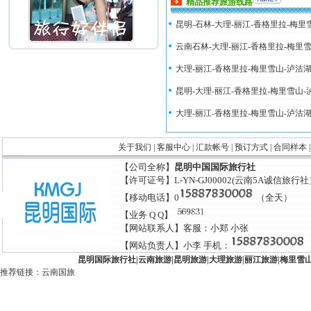
精品推荐旅游线路
昆明-石林-大理-丽江-香格里拉-梅
云南石林-大理-丽江-香格里拉-梅里
大理-丽江-香格里拉-梅里雪山-泸沽
昆明-大理-丽江-香格里拉-梅里雪山
大理-丽江-香格里拉-梅里雪山-泸沽
关于我们
|
客服中心
|
汇款帐号
|
预订方式
|
合同样本
【公司全称】
昆明中国国际旅行社
【许可证号】L-YN-GJ00002(云南5A诚信旅行
【移动电话】0
（全天）
【业务 Q Q】
【网站联系人】客服：小郑 小张
【网站负责人】小李 手机：
昆明国际旅行社
|
云南旅游
|
昆明旅游
|
大理旅游
|
丽江旅游
|
梅里雪
推荐链接：
云南国旅