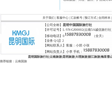
关于我们
|
客服中心
|
汇款帐号
|
预订方式
|
合同样本
【公司全称】
昆明中国国际旅行社
【许可证号】L-YN-GJ00002(云南5A诚信旅行
【移动电话】0
（全天）
【业务 Q Q】2
【网站联系人】客服：小郑 小张
【网站负责人】小李 手机：
昆明国际旅行社
|
云南旅游
|
昆明旅游
|
大理旅游
|
丽江旅游
|
梅里雪
推荐链接：
云南国旅