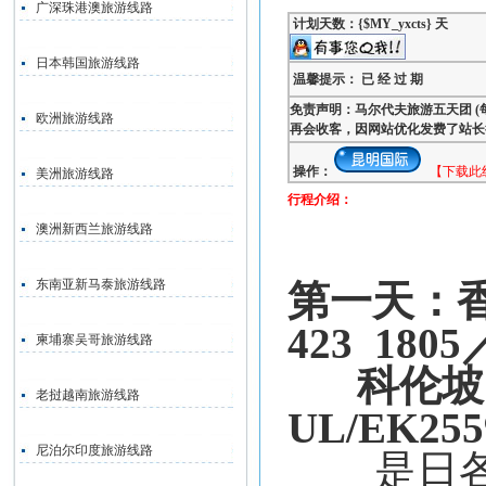
广深珠港澳旅游线路
计划天数：{$MY_yxcts} 天
日本韩国旅游线路
温馨提示： 已 经 过 期
免责声明：马尔代夫旅游五天团 (
欧洲旅游线路
再会收客，因网站优化发费了站长
操作：
【下载此
美洲旅游线路
行程介绍：
澳洲新西兰旅游线路
东南亚新马泰旅游线路
第一天：
423
1805
柬埔寨吴哥旅游线路
科伦坡
老挝越南旅游线路
UL/EK255
尼泊尔印度旅游线路
是日