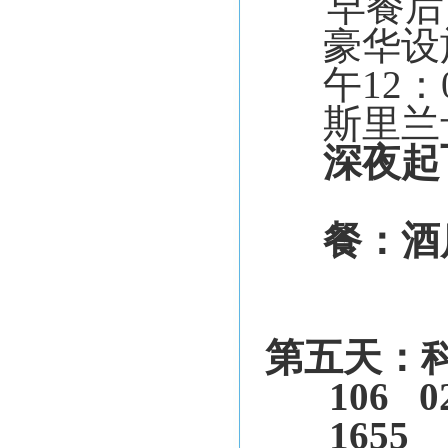
早餐后
豪华设
午
12
：
斯里兰
深夜起
餐：酒
第五天：
106
0
1655