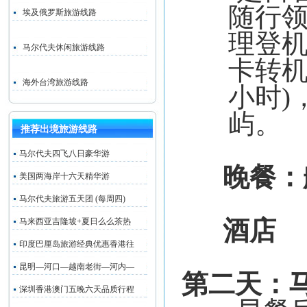
随行
埃及俄罗斯旅游线路
理登
马尔代夫休闲旅游线路
卡转
海外台湾旅游线路
小时
)
屿。
推荐出境旅游线路
马尔代夫四飞八日豪华游
晚餐：
美国两海岸十六天精华游
马尔代夫旅游五天团 (每周四)
酒店
马来西亚吉隆坡+夏日么么茶热
印度巴厘岛旅游经典优惠香港往
昆明—河口—越南老街—河内—
第二天：
深圳香港澳门五晚六天品质行程