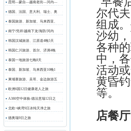
早餐
昆明—蒙自—越南老街—河内—
尔代夫
德国、法国、意大利、瑞士、奥
组成。
泰国旅游、新加坡、马来西亚、
南宁/凭祥/越南下龙/海防/河内
沙幼，
韩国汉城旅游、江原道4晚5天
各种的
韩国仁川旅游、首尔、济洲4晚
中，各
泰国一地旅游七晚8天
活动或
泰国、新加坡、马来西亚10晚1
黄昏钓
柬埔寨旅游、吴哥、金边旅游五
等。
欧洲6国12日健康老人之旅
A380空中体验-德法意瑞12日之
北欧+峡湾9日冰纯天净之旅
店餐厅
德奥瑞9日之旅