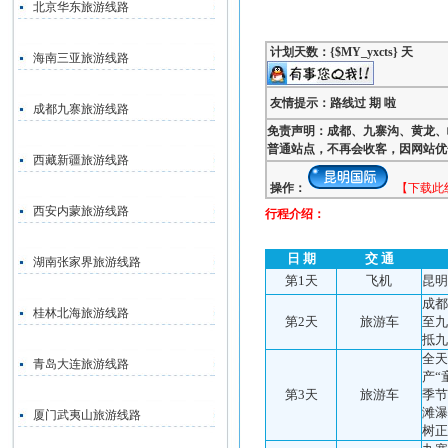
北京华东旅游线路
计划天数：{$MY_yxcts} 天
海南三亚旅游线路
友情提示：路线过 期 啦
成都九寨旅游线路
免责声明：成都、九寨沟、黄龙、
普通站点，不再会收客，因网站优
西藏新疆旅游线路
操作：
【下载此
西安内蒙旅游线路
行程介绍：
日 期
交 通
湖南张家界旅游线路
第1天
飞机
昆明
成都
桂林北海旅游线路
第2天
旅游车
至九
抵九
全天
青岛大连旅游线路
产“
第3天
旅游车
季节
滩瀑
厦门武夷山旅游线路
树正