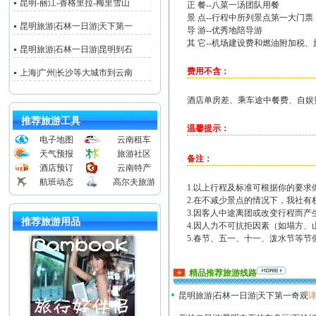
昆明-丽江-香格里拉-梅里雪山
正 餐--八菜一汤团队用餐
景 点--行程中所列景点第一大门票
昆明旅游|石林一日游|天下第一
导 游--优秀地陪导游
其 它--机场建设费和燃油附加税、
昆明旅游|石林一日游|昆明到石
费用不含：
上海|广州|长沙等大城市到云南
酒店单房差、乘车途中餐费、自娱
推荐旅游工具
温馨提示：
电子地图
云南租车
天气预报
旅游社区
备注：
酒店预订
云南特产
航班动态
高尔夫旅游
1.以上行程及标准可根据你的要
2.在不减少景点的情况下，我社
3.因客人中途离团或改变行程而
推荐旅游用品
4.因人力不可抗拒因素（如塌方
5.春节、五一、十一、泼水节等节
精品推荐旅游线路
昆明旅游|石林一日游|天下第一奇观