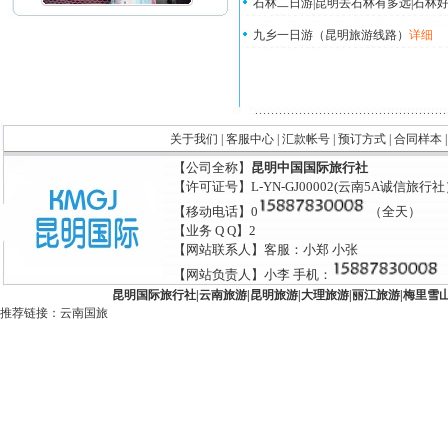
石林二日游|昆明去石林有多远|石林好
九乡一日游（昆明旅游线路）
详细
关于我们
|
客服中心
|
汇款帐号
|
预订方式
|
合同样本
【公司全称】
昆明中国国际旅行社
【许可证号】L-YN-GJ00002(云南5A诚信旅行
【移动电话】0
（全天）
【业务 Q Q】2
【网站联系人】客服：小郑 小张
【网站负责人】小李 手机：
昆明国际旅行社
|
云南旅游
|
昆明旅游
|
大理旅游
|
丽江旅游
|
梅里雪
推荐链接：
云南国旅