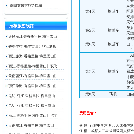
九寨
贵阳黄果树旅游线路
风景
第4天
旅游车
区最
安排
天气
推荐旅游线路
茂县
第5天
旅游车
天然
途经丽江|去香格里拉-梅里雪山
成都
第6天
旅游车
山，
香格里拉-梅里雪山〖丽江酒店
上可
（A
丽江旅游-香格里拉-梅里雪山〖
乘当
气好
丽江-香格里拉-梅里雪山〖双飞
第7天
旅游车
回成
云南丽江-香格里拉-梅里雪山〖
才能
前往
丽江旅游-香格里拉-梅里雪山〖
线天
第8天
飞机
自由
昆明-丽江-香格里拉-梅里雪山
昆明-丽江-香格里拉-梅里雪山
费用已含：
丽江-香格里拉-梅里雪山〖汽车
云南丽江-香格里拉-梅里雪山-
交 通--行程中所注明昆明/成都
住 宿—成都为二星或同级两人标