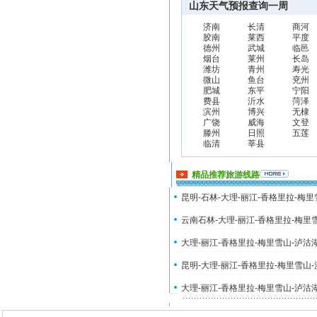
山东天气预报查询一周
济南
长清
商河
胶南
莱西
平度
德州
武城
临邑
烟台
莱州
长岛
潍坊
青州
寿光
微山
鱼台
兖州
肥城
东平
宁阳
费县
沂水
菏泽
滨州
博兴
无棣
广饶
威海
文登
滕州
日照
五莲
临清
莘县
精品推荐旅游线路
昆明-石林-大理-丽江-香格里拉-梅
云南石林-大理-丽江-香格里拉-梅里
大理-丽江-香格里拉-梅里雪山-泸沽
昆明-大理-丽江-香格里拉-梅里雪山
大理-丽江-香格里拉-梅里雪山-泸沽