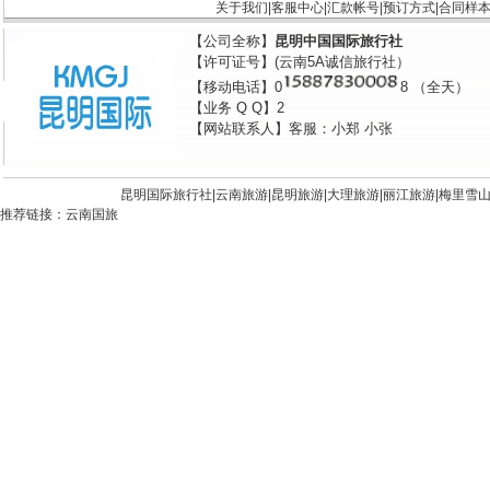
关于我们
|
客服中心
|
汇款帐号
|
预订方式
|
合同样
【公司全称】
昆明中国国际旅行社
【许可证号】(云南5A诚信旅行社）
【移动电话】0
8 （全天）
【业务 Q Q】2
【网站联系人】客服：小郑 小张
昆明国际旅行社|
云南旅游
|
昆明旅游
|
大理旅游
|
丽江旅游
|
梅里雪
推荐链接：
云南国旅