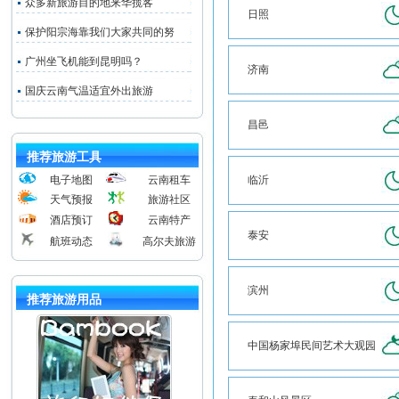
众多新旅游目的地来华揽客
日照
保护阳宗海靠我们大家共同的努
广州坐飞机能到昆明吗？
济南
国庆云南气温适宜外出旅游
昌邑
推荐旅游工具
电子地图
云南租车
临沂
天气预报
旅游社区
酒店预订
云南特产
泰安
航班动态
高尔夫旅游
滨州
推荐旅游用品
中国杨家埠民间艺术大观园