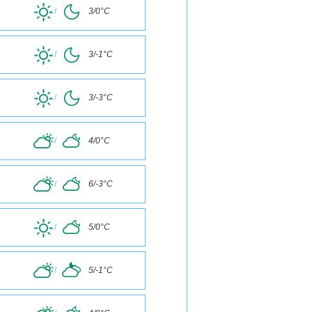
/
3/0°C
/
3/-1°C
/
3/-3°C
/
4/0°C
/
6/-3°C
/
5/0°C
/
5/-1°C