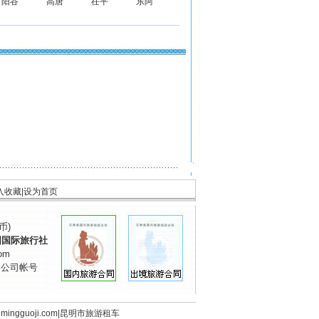
阳谷
高唐
茌平
东阿
入收藏
|
设为首页
币)
国国际旅行社
om
到公司帐号
mingguoji
.com
|
昆明市旅游租车