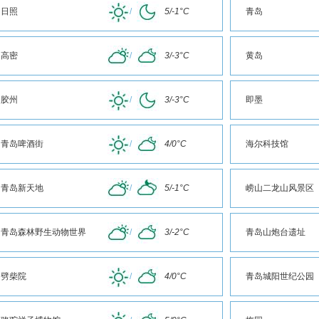
日照
/
5/-1°C
青岛
高密
/
3/-3°C
黄岛
胶州
/
3/-3°C
即墨
青岛啤酒街
/
4/0°C
海尔科技馆
青岛新天地
/
5/-1°C
崂山二龙山风景区
青岛森林野生动物世界
/
3/-2°C
青岛山炮台遗址
劈柴院
/
4/0°C
青岛城阳世纪公园