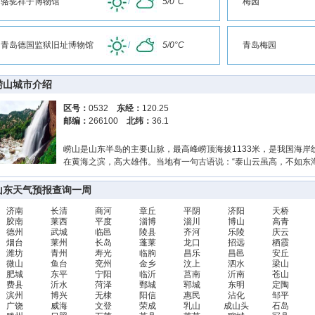
骆驼祥子博物馆
/
5/0°C
梅园
青岛德国监狱旧址博物馆
/
5/0°C
青岛梅园
崂山城市介绍
区号：
0532
东经：
120.25
邮编：
266100
北纬：
36.1
崂山是山东半岛的主要山脉，最高峰崂顶海拔1133米，是我国海
在黄海之滨，高大雄伟。当地有一句古语说：“泰山云虽高，不如东
山东天气预报查询一周
济南
长清
商河
章丘
平阴
济阳
天桥
胶南
莱西
平度
淄博
淄川
博山
高青
德州
武城
临邑
陵县
齐河
乐陵
庆云
烟台
莱州
长岛
蓬莱
龙口
招远
栖霞
潍坊
青州
寿光
临朐
昌乐
昌邑
安丘
微山
鱼台
兖州
金乡
汶上
泗水
梁山
肥城
东平
宁阳
临沂
莒南
沂南
苍山
费县
沂水
菏泽
鄄城
郓城
东明
定陶
滨州
博兴
无棣
阳信
惠民
沾化
邹平
广饶
威海
文登
荣成
乳山
成山头
石岛