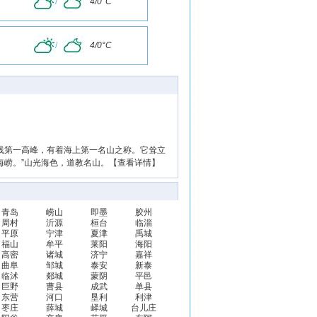
/
4/0°C
/
4/0°C
岸线第一高峰，有着海上第一名山之称。它耸立
海崂。”山光海色，道教名山。
【查看详情】
青岛
崂山
即墨
胶州
周村
沂源
桓台
临淄
平原
宁津
夏津
禹城
福山
牟平
莱阳
海阳
高密
诸城
济宁
嘉祥
曲阜
邹城
泰安
新泰
临沭
郯城
蒙阴
平邑
巨野
曹县
成武
单县
东营
河口
垦利
利津
枣庄
薛城
峄城
台儿庄