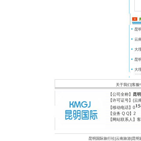
昆明
云南
大理
昆明
大理
关于我们
|
客服
【公司全称】
昆明
【许可证号】(云
【移动电话】0
【业务 Q Q】2
【网站联系人】客
昆明国际旅行社|
云南旅游
|
昆明