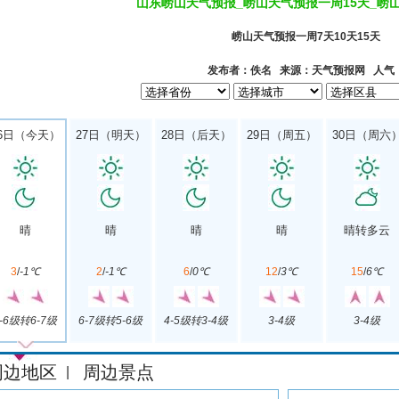
山东崂山天气预报_崂山天气预报一周15天_崂
崂山天气预报一周7天10天15天
发布者：佚名 来源：天气预报网 人气
6日（今天）
27日（明天）
28日（后天）
29日（周五）
30日（周六
晴
晴
晴
晴
晴转多云
3
/
-1℃
2
/
-1℃
6
/
0℃
12
/
3℃
15
/
6℃
-6级转6-7级
6-7级转5-6级
4-5级转3-4级
3-4级
3-4级
周边地区
周边景点
|