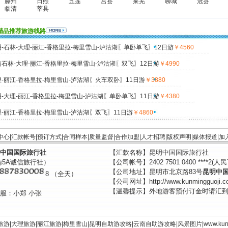
滕州
日照
五莲
莒县
莱芜
聊城
冠县
临清
莘县
精品推荐旅游线路
-石林-大理-丽江-香格里拉-梅里雪山-泸沽湖〖单卧单飞〗12日游
￥4560
石林-大理-丽江-香格里拉-梅里雪山-泸沽湖〖双飞〗12日游
￥4990
-丽江-香格里拉-梅里雪山-泸沽湖〖火车双卧〗11日游
￥3880
-大理-丽江-香格里拉-梅里雪山-泸沽湖〖单卧单飞〗11日游
￥4380
-丽江-香格里拉-梅里雪山-泸沽湖〖双飞〗11日游
￥4860
中心
|
汇款帐号
|
预订方式
|
合同样本
|
质量监督
|
合作加盟
|
人才招聘
|
版权声明
|
媒体报道
|
加
中国国际旅行社
【汇款名称】昆明中国国际旅行社
南5A诚信旅行社）
【公司帐号】2402 7501 0400 ****2(人民
【公司地址】昆明市北京路83号
昆明中
8 （全天）
【公司网址】http://www.kunmingguoji.c
【温馨提示】外地游客预付订金时请汇
服：小郑 小张
旅游
|
大理旅游
|
丽江旅游
|
梅里雪山
|
昆明自助游攻略
|
云南自助游攻略
|
风景图片
|
www.
kun