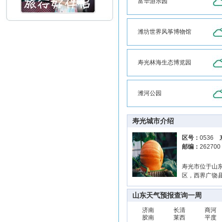
富华游乐园
潍坊世界风筝博物馆
寿光林海生态博览园
潍河公园
寿光城市介绍
区号：
0536
邮编：
26270
寿光市位于山东半
区，西界广饶县
山东天气预报查询一周
济南
长清
商河
胶南
莱西
平度