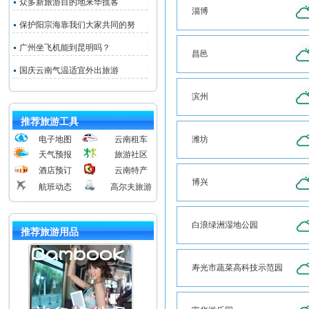
众多新旅游目的地来华揽客
淄博
保护阳宗海靠我们大家共同的努
广州坐飞机能到昆明吗？
昌邑
国庆云南气温适宜外出旅游
滨州
推荐旅游工具
电子地图
云南租车
潍坊
天气预报
旅游社区
酒店预订
云南特产
博兴
航班动态
高尔夫旅游
白浪绿洲湿地公园
推荐旅游用品
寿光市蔬菜高科技示范园