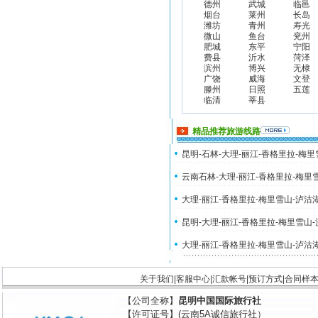
德州
武城
临邑
烟台
莱州
长岛
潍坊
青州
寿光
微山
鱼台
兖州
肥城
东平
宁阳
费县
沂水
菏泽
滨州
博兴
无棣
广饶
威海
文登
滕州
日照
五莲
临清
莘县
精品推荐旅游线路
昆明-石林-大理-丽江-香格里拉-梅
云南石林-大理-丽江-香格里拉-梅里
大理-丽江-香格里拉-梅里雪山-泸沽
昆明-大理-丽江-香格里拉-梅里雪山
大理-丽江-香格里拉-梅里雪山-泸沽
关于我们
|
客服中心
|
汇款帐号
|
预订方式
|
合同样
【公司全称】
昆明中国国际旅行社
【许可证号】(云南5A诚信旅行社）