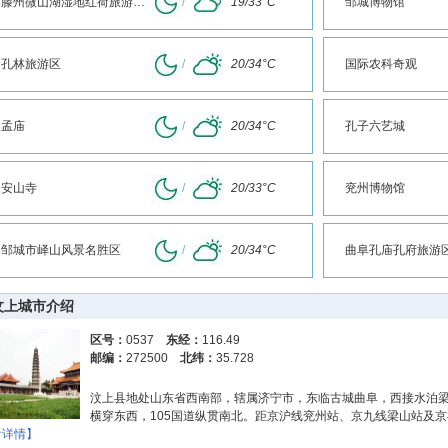
滕州微山湖湿地红荷旅游风景区
/
19/33°C
邹城博物馆
孔林旅游区
/
20/34°C
国际农科奇观
孟庙
/
20/34°C
孔子六艺城
安山寺
/
20/33°C
兖州博物馆
邹城市峄山风景名胜区
/
20/34°C
曲阜孔庙孔府旅游
汶上城市介绍
区号：
0537
东经：
116.49
邮编：
272500
北纬：
35.728
汶上县地处山东省西南部，辖属济宁市，东临古城曲阜，西接水泊
横穿东西，105国道纵贯南北。距京沪线兖州站、京九线梁山站及
看详情】