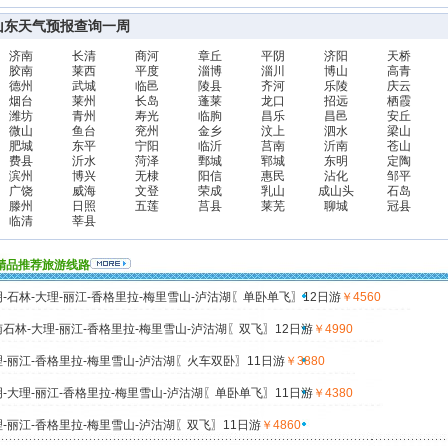
山东天气预报查询一周
济南
长清
商河
章丘
平阴
济阳
天桥
胶南
莱西
平度
淄博
淄川
博山
高青
德州
武城
临邑
陵县
齐河
乐陵
庆云
烟台
莱州
长岛
蓬莱
龙口
招远
栖霞
潍坊
青州
寿光
临朐
昌乐
昌邑
安丘
微山
鱼台
兖州
金乡
汶上
泗水
梁山
肥城
东平
宁阳
临沂
莒南
沂南
苍山
费县
沂水
菏泽
鄄城
郓城
东明
定陶
滨州
博兴
无棣
阳信
惠民
沾化
邹平
广饶
威海
文登
荣成
乳山
成山头
石岛
滕州
日照
五莲
莒县
莱芜
聊城
冠县
临清
莘县
精品推荐旅游线路
-石林-大理-丽江-香格里拉-梅里雪山-泸沽湖〖单卧单飞〗12日游
￥4560
石林-大理-丽江-香格里拉-梅里雪山-泸沽湖〖双飞〗12日游
￥4990
-丽江-香格里拉-梅里雪山-泸沽湖〖火车双卧〗11日游
￥3880
-大理-丽江-香格里拉-梅里雪山-泸沽湖〖单卧单飞〗11日游
￥4380
-丽江-香格里拉-梅里雪山-泸沽湖〖双飞〗11日游
￥4860