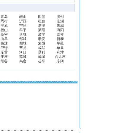
青岛
崂山
即墨
胶州
周村
沂源
桓台
临淄
平原
宁津
夏津
禹城
福山
牟平
莱阳
海阳
高密
诸城
济宁
嘉祥
曲阜
邹城
泰安
新泰
临沭
郯城
蒙阴
平邑
巨野
曹县
成武
单县
东营
河口
垦利
利津
枣庄
薛城
峄城
台儿庄
阳谷
高唐
茌平
东阿