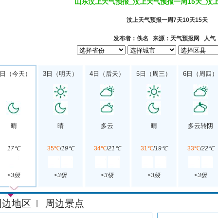
山东汶上天气预报_汶上天气预报一周15天_汶
汶上天气预报一周7天10天15天
发布者：佚名 来源：天气预报网 人气
2日（今天）
3日（明天）
4日（后天）
5日（周三）
6日（周四）
晴
晴
多云
晴
多云转阴
17℃
35℃
/
19℃
34℃
/
21℃
31℃
/
19℃
33℃
/
22℃
<3级
<3级
<3级
<3级
<3级
周边地区
周边景点
|