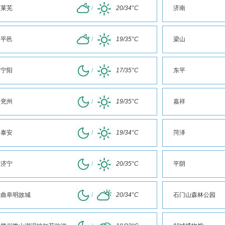
莱芜
/
20/34°C
济南
平邑
/
19/35°C
梁山
宁阳
/
17/35°C
东平
兖州
/
19/35°C
嘉祥
泰安
/
19/34°C
菏泽
济宁
/
20/35°C
平阴
曲阜明故城
/
20/34°C
石门山森林公园