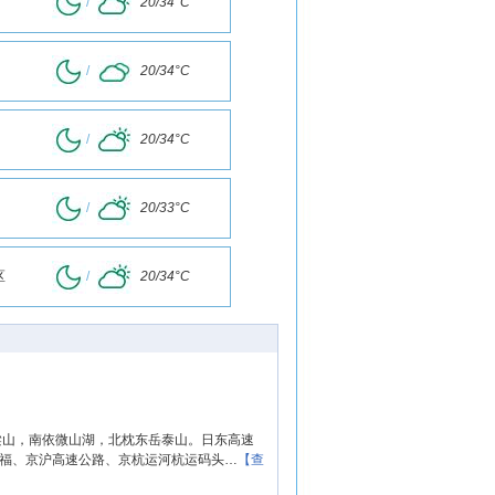
/
20/34°C
/
20/34°C
/
20/34°C
/
20/33°C
区
/
20/34°C
梁山，南依微山湖，北枕东岳泰山。日东高速
京福、京沪高速公路、京杭运河杭运码头…
【查