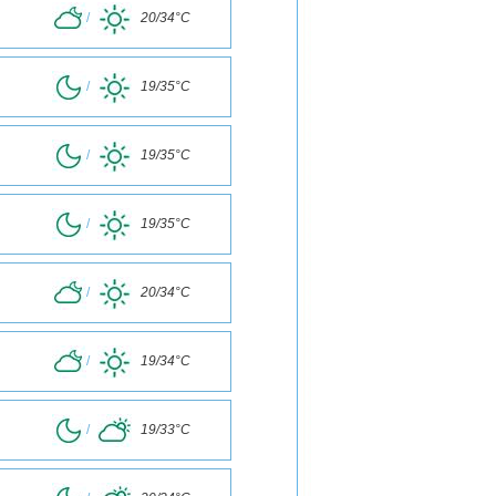
/
20/34°C
/
19/35°C
/
19/35°C
/
19/35°C
/
20/34°C
/
19/34°C
/
19/33°C