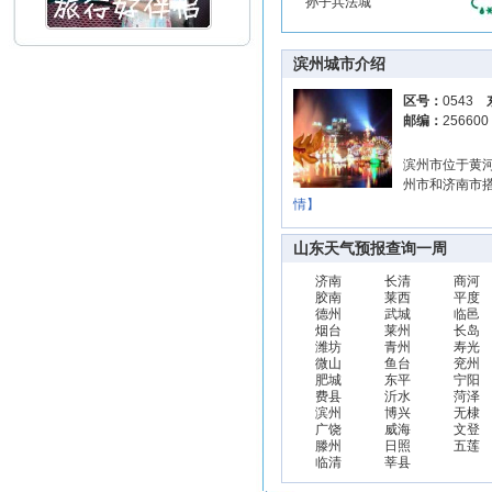
孙子兵法城
滨州城市介绍
区号：
0543
邮编：
25660
滨州市位于黄
州市和济南市搭
情】
山东天气预报查询一周
济南
长清
商河
胶南
莱西
平度
德州
武城
临邑
烟台
莱州
长岛
潍坊
青州
寿光
微山
鱼台
兖州
肥城
东平
宁阳
费县
沂水
菏泽
滨州
博兴
无棣
广饶
威海
文登
滕州
日照
五莲
临清
莘县