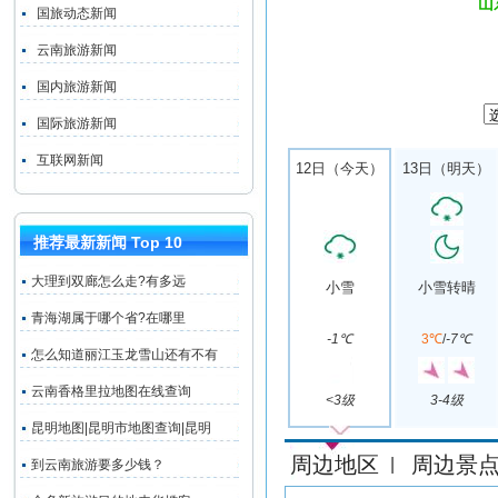
山
国旅动态新闻
云南旅游新闻
国内旅游新闻
国际旅游新闻
互联网新闻
12日（今天）
13日（明天）
推荐最新新闻 Top 10
大理到双廊怎么走?有多远
小雪
小雪转晴
青海湖属于哪个省?在哪里
-1℃
3℃
/
-7℃
怎么知道丽江玉龙雪山还有不有
云南香格里拉地图在线查询
<3级
3-4级
昆明地图|昆明市地图查询|昆明
周边地区
周边景
|
到云南旅游要多少钱？