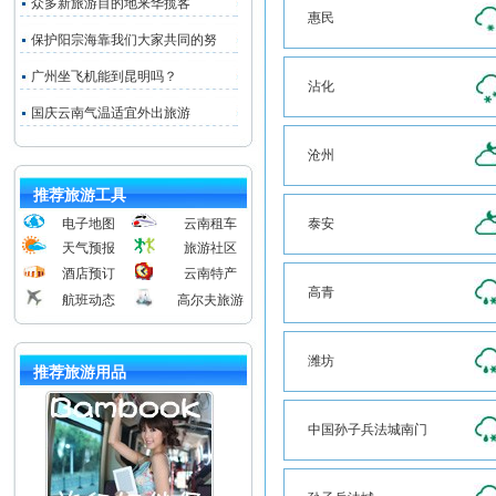
众多新旅游目的地来华揽客
惠民
保护阳宗海靠我们大家共同的努
广州坐飞机能到昆明吗？
沾化
国庆云南气温适宜外出旅游
沧州
推荐旅游工具
电子地图
云南租车
泰安
天气预报
旅游社区
酒店预订
云南特产
高青
航班动态
高尔夫旅游
潍坊
推荐旅游用品
中国孙子兵法城南门