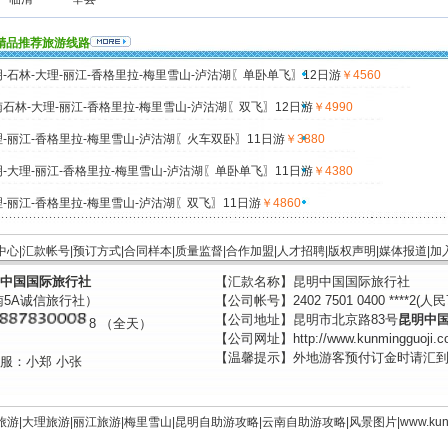
精品推荐旅游线路
-石林-大理-丽江-香格里拉-梅里雪山-泸沽湖〖单卧单飞〗12日游
￥4560
石林-大理-丽江-香格里拉-梅里雪山-泸沽湖〖双飞〗12日游
￥4990
-丽江-香格里拉-梅里雪山-泸沽湖〖火车双卧〗11日游
￥3880
-大理-丽江-香格里拉-梅里雪山-泸沽湖〖单卧单飞〗11日游
￥4380
-丽江-香格里拉-梅里雪山-泸沽湖〖双飞〗11日游
￥4860
中心
|
汇款帐号
|
预订方式
|
合同样本
|
质量监督
|
合作加盟
|
人才招聘
|
版权声明
|
媒体报道
|
加
中国国际旅行社
【汇款名称】昆明中国国际旅行社
南5A诚信旅行社）
【公司帐号】2402 7501 0400 ****2(人民
【公司地址】昆明市北京路83号
昆明中
8 （全天）
【公司网址】http://www.kunmingguoji.c
【温馨提示】外地游客预付订金时请汇
服：小郑 小张
旅游
|
大理旅游
|
丽江旅游
|
梅里雪山
|
昆明自助游攻略
|
云南自助游攻略
|
风景图片
|
www.
kun