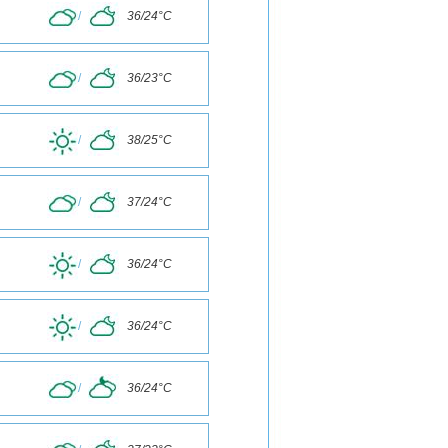
/
36/24°C
/
36/23°C
/
38/25°C
/
37/24°C
/
36/24°C
/
36/24°C
/
36/24°C