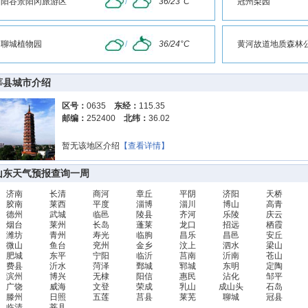
阳谷景阳冈旅游区
/
36/23°C
冠州梨园
聊城植物园
/
36/24°C
黄河故道地质森林
莘县城市介绍
区号：
0635
东经：
115.35
邮编：
252400
北纬：
36.02
暂无该地区介绍
【查看详情】
山东天气预报查询一周
济南
长清
商河
章丘
平阴
济阳
天桥
胶南
莱西
平度
淄博
淄川
博山
高青
德州
武城
临邑
陵县
齐河
乐陵
庆云
烟台
莱州
长岛
蓬莱
龙口
招远
栖霞
潍坊
青州
寿光
临朐
昌乐
昌邑
安丘
微山
鱼台
兖州
金乡
汶上
泗水
梁山
肥城
东平
宁阳
临沂
莒南
沂南
苍山
费县
沂水
菏泽
鄄城
郓城
东明
定陶
滨州
博兴
无棣
阳信
惠民
沾化
邹平
广饶
威海
文登
荣成
乳山
成山头
石岛
滕州
日照
五莲
莒县
莱芜
聊城
冠县
临清
莘县