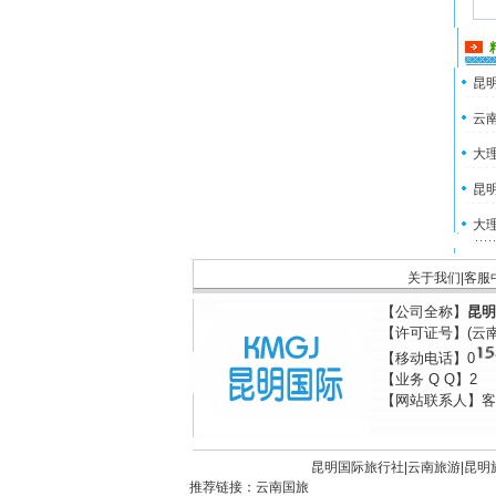
昆明
云南
大理
昆明
大理
关于我们
|
客服
【公司全称】
昆明
【许可证号】(云
【移动电话】0
【业务 Q Q】2
【网站联系人】客
昆明国际旅行社|
云南旅游
|
昆明
推荐链接：
云南国旅