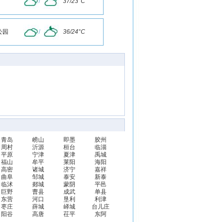
/
37/23°C
公园
/
36/24°C
青岛
崂山
即墨
胶州
周村
沂源
桓台
临淄
平原
宁津
夏津
禹城
福山
牟平
莱阳
海阳
高密
诸城
济宁
嘉祥
曲阜
邹城
泰安
新泰
临沭
郯城
蒙阴
平邑
巨野
曹县
成武
单县
东营
河口
垦利
利津
枣庄
薛城
峄城
台儿庄
阳谷
高唐
茌平
东阿