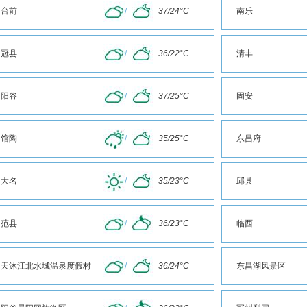
台前
/
37/24°C
南乐
冠县
/
36/22°C
清丰
阳谷
/
37/25°C
固安
馆陶
/
35/25°C
东昌府
大名
/
35/23°C
邱县
范县
/
36/23°C
临西
天沐江北水城温泉度假村
/
36/24°C
东昌湖风景区