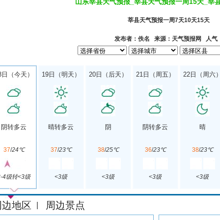
山东莘县天气预报_莘县天气预报一周15天_莘
莘县天气预报一周7天10天15天
发布者：佚名 来源：天气预报网 人气
8日（今天）
19日（明天）
20日（后天）
21日（周五）
22日（周六
阴转多云
晴转多云
阴
阴转多云
晴
37
/
24℃
37
/
23℃
38
/
25℃
36
/
23℃
38
/
23℃
3-4级转<3级
<3级
<3级
<3级
<3级
周边地区
周边景点
|