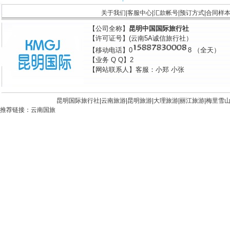
关于我们
|
客服中心
|
汇款帐号
|
预订方式
|
合同样
【公司全称】
昆明中国国际旅行社
【许可证号】(云南5A诚信旅行社）
【移动电话】0
8 （全天）
【业务 Q Q】2
【网站联系人】客服：小郑 小张
昆明国际旅行社|
云南旅游
|
昆明旅游
|
大理旅游
|
丽江旅游
|
梅里雪
推荐链接：
云南国旅