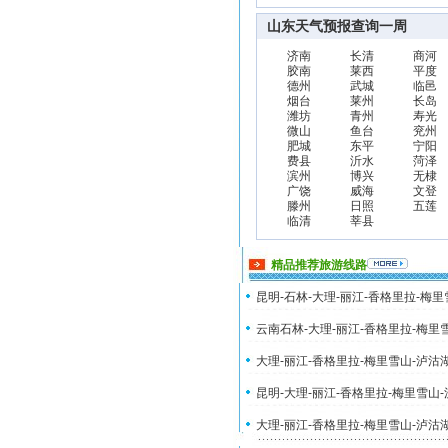
山东天气预报查询一周
济南
长清
商河
胶南
莱西
平度
德州
武城
临邑
烟台
莱州
长岛
潍坊
青州
寿光
微山
鱼台
兖州
肥城
东平
宁阳
费县
沂水
菏泽
滨州
博兴
无棣
广饶
威海
文登
滕州
日照
五莲
临清
莘县
精品推荐旅游线路
昆明-石林-大理-丽江-香格里拉-梅
云南石林-大理-丽江-香格里拉-梅里
大理-丽江-香格里拉-梅里雪山-泸沽
昆明-大理-丽江-香格里拉-梅里雪山
大理-丽江-香格里拉-梅里雪山-泸沽