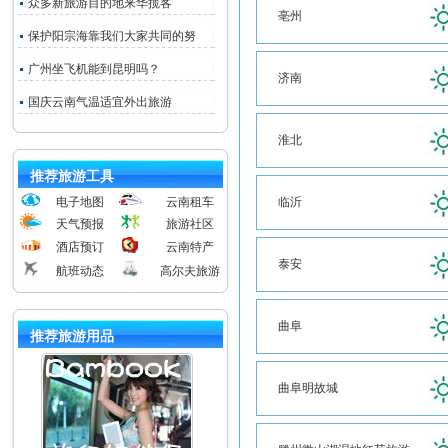
众多新旅游目的地来华揽客
亳州
保护阳宗海靠我们大家共同的努
广州坐飞机能到昆明吗？
济南
国庆云南气温适宜外出旅游
淮北
推荐旅游工具
电子地图
云南租车
临沂
天气预报
旅游社区
酒店预订
云南特产
泰安
航班动态
高尔夫旅游
曲阜
推荐旅游用品
曲阜明故城