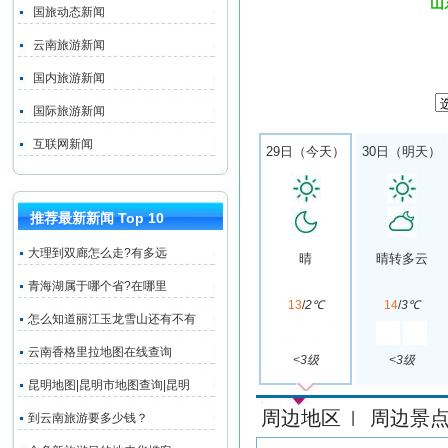
山
国旅动态新闻
云南旅游新闻
国内旅游新闻
国际旅游新闻
互联网新闻
29日（今天）
30日（明天）
推荐最新新闻 Top 10
大理到双廊怎么走?有多远
晴
晴转多云
青海湖属于哪个省?在哪里
13
/
2℃
14
/
3℃
怎么知道丽江玉龙雪山还有不有
云南香格里拉地图在线查询
<3级
<3级
昆明地图|昆明市地图查询|昆明
周边地区
周边景
|
到云南旅游要多少钱？