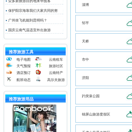
众多新旅游目的地来华揽客
淄博
保护阳宗海靠我们大家共同的努
广州坐飞机能到昆明吗？
邹平
国庆云南气温适宜外出旅游
天桥
推荐旅游工具
电子地图
云南租车
市中
天气预报
旅游社区
酒店预订
云南特产
济阳
航班动态
高尔夫旅游
趵突泉公园
推荐旅游用品
锦屏山旅游度假区