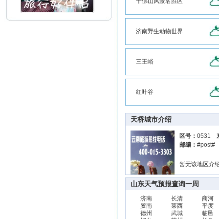
千佛山风景名胜区
济南野生动物世界
三王峪
红叶谷
天桥城市介绍
区号：
0531
邮编：
#post
暂无该地区介
山东天气预报查询一周
济南
长清
商河
胶南
莱西
平度
德州
武城
临邑