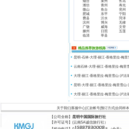
烟台
莱州
长岛
潍坊
青州
寿光
微山
鱼台
兖州
肥城
东平
宁阳
费县
沂水
菏泽
滨州
博兴
无棣
广饶
威海
文登
滕州
日照
五莲
临清
莘县
精品推荐旅游线路
昆明-石林-大理-丽江-香格里拉-梅
云南石林-大理-丽江-香格里拉-梅里
大理-丽江-香格里拉-梅里雪山-泸沽
昆明-大理-丽江-香格里拉-梅里雪山
大理-丽江-香格里拉-梅里雪山-泸沽
关于我们
|
客服中心
|
汇款帐号
|
预订方式
|
合同样
【公司全称】
昆明中国国际旅行社
【许可证号】(云南5A诚信旅行社）
【移动电话】0
8 （全天）