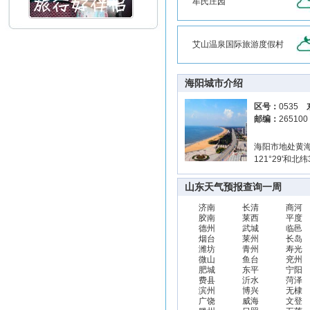
牟氏庄园
艾山温泉国际旅游度假村
海阳城市介绍
区号：
0535
邮编：
26510
海阳市地处黄海
121°29'和
山东天气预报查询一周
济南
长清
商河
胶南
莱西
平度
德州
武城
临邑
烟台
莱州
长岛
潍坊
青州
寿光
微山
鱼台
兖州
肥城
东平
宁阳
费县
沂水
菏泽
滨州
博兴
无棣
广饶
威海
文登