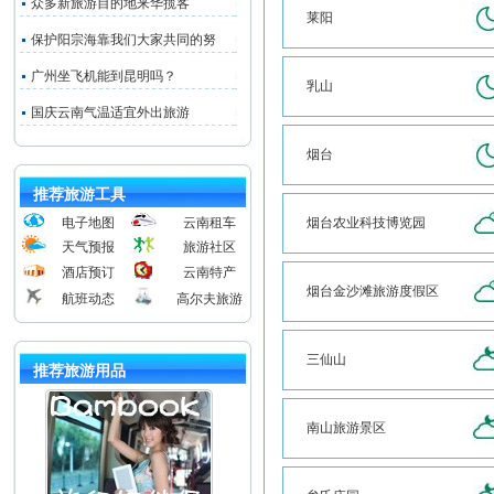
众多新旅游目的地来华揽客
莱阳
保护阳宗海靠我们大家共同的努
广州坐飞机能到昆明吗？
乳山
国庆云南气温适宜外出旅游
烟台
推荐旅游工具
电子地图
云南租车
烟台农业科技博览园
天气预报
旅游社区
酒店预订
云南特产
烟台金沙滩旅游度假区
航班动态
高尔夫旅游
三仙山
推荐旅游用品
南山旅游景区