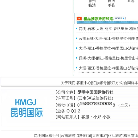
滕州
日照
五莲
临清
莘县
精品推荐旅游线路
昆明-石林-大理-丽江-香格里拉-梅
云南石林-大理-丽江-香格里拉-梅里
大理-丽江-香格里拉-梅里雪山-泸沽
昆明-大理-丽江-香格里拉-梅里雪山
大理-丽江-香格里拉-梅里雪山-泸沽
关于我们
|
客服中心
|
汇款帐号
|
预订方式
|
合同样
【公司全称】
昆明中国国际旅行社
【许可证号】(云南5A诚信旅行社）
【移动电话】0
8 （全天）
【业务 Q Q】2
【网站联系人】客服：小郑 小张
昆明国际旅行社|
云南旅游
|
昆明旅游
|
大理旅游
|
丽江旅游
|
梅里雪