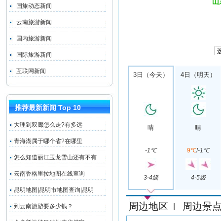
山
国旅动态新闻
云南旅游新闻
国内旅游新闻
国际旅游新闻
互联网新闻
3日（今天）
4日（明天）
推荐最新新闻 Top 10
大理到双廊怎么走?有多远
晴
晴
青海湖属于哪个省?在哪里
-1℃
9℃
/
-1℃
怎么知道丽江玉龙雪山还有不有
云南香格里拉地图在线查询
3-4级
4-5级
昆明地图|昆明市地图查询|昆明
周边地区
周边景
|
到云南旅游要多少钱？