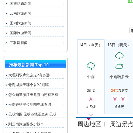
山
国旅动态新闻
云南旅游新闻
国内旅游新闻
国际旅游新闻
互联网新闻
14日（今天）
15日（明天）
推荐最新新闻 Top 10
大理到双廊怎么走?有多远
中雨
小雨转多云
青海湖属于哪个省?在哪里
20℃
24℃
/
19℃
怎么知道丽江玉龙雪山还有不有
云南香格里拉地图在线查询
4-5级
4-5级
昆明地图|昆明市地图查询|昆明
周边地区
周边景
|
到云南旅游要多少钱？