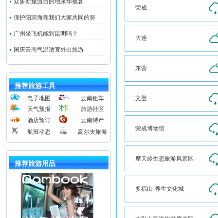
众多新旅游目的地来华揽客
荣成
保护阳宗海靠我们大家共同的努
广州坐飞机能到昆明吗？
大连
国庆云南气温适宜外出旅游
东营
推荐旅游工具
电子地图
云南租车
文登
天气预报
旅游社区
酒店预订
云南特产
荣成博物馆
航班动态
高尔夫旅游
摩天岭生态旅游风景区
推荐旅游用品
多福山·养生文化城