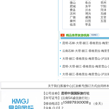
微山
鱼台
兖州
肥城
东平
宁阳
费县
沂水
菏泽
滨州
博兴
无棣
广饶
威海
文登
滕州
日照
五莲
临清
莘县
精品推荐旅游线路
昆明-石林-大理-丽江-香格里拉-梅
云南石林-大理-丽江-香格里拉-梅里
大理-丽江-香格里拉-梅里雪山-泸沽
昆明-大理-丽江-香格里拉-梅里雪山
大理-丽江-香格里拉-梅里雪山-泸沽
关于我们
|
客服中心
|
汇款帐号
|
预订方式
|
合同样
【公司全称】
昆明中国国际旅行社
【许可证号】(云南5A诚信旅行社）
【移动电话】0
8 （全天）
【业务 Q Q】2