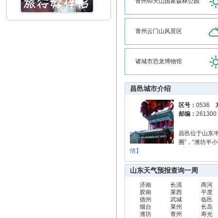
青州仰天山国家森林公园
青州云门山风景区
诸城市恐龙博物馆
昌邑城市介绍
区号：
0536
邮编：
26130
昌邑位于山东
圈”，“潍坊半
情】
山东天气预报查询一周
济南
长清
商河
胶南
莱西
平度
德州
武城
临邑
烟台
莱州
长岛
潍坊
青州
寿光