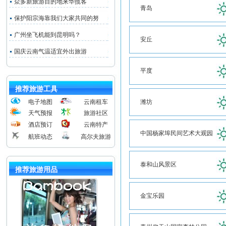
众多新旅游目的地来华揽客
青岛
保护阳宗海靠我们大家共同的努
广州坐飞机能到昆明吗？
安丘
国庆云南气温适宜外出旅游
平度
推荐旅游工具
电子地图
云南租车
潍坊
天气预报
旅游社区
酒店预订
云南特产
中国杨家埠民间艺术大观园
航班动态
高尔夫旅游
泰和山风景区
推荐旅游用品
金宝乐园