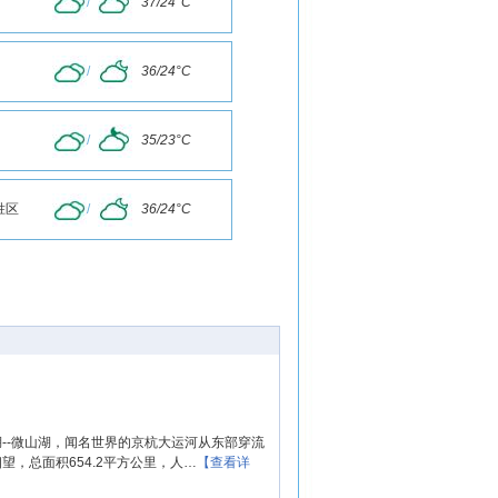
/
37/24°C
/
36/24°C
/
35/23°C
胜区
/
36/24°C
--微山湖，闻名世界的京杭大运河从东部穿流
，总面积654.2平方公里，人…
【查看详