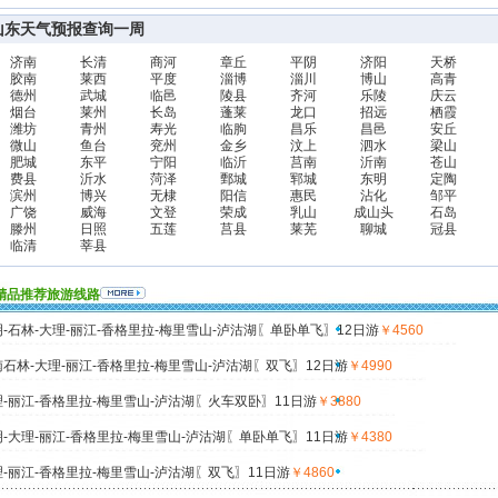
山东天气预报查询一周
济南
长清
商河
章丘
平阴
济阳
天桥
胶南
莱西
平度
淄博
淄川
博山
高青
德州
武城
临邑
陵县
齐河
乐陵
庆云
烟台
莱州
长岛
蓬莱
龙口
招远
栖霞
潍坊
青州
寿光
临朐
昌乐
昌邑
安丘
微山
鱼台
兖州
金乡
汶上
泗水
梁山
肥城
东平
宁阳
临沂
莒南
沂南
苍山
费县
沂水
菏泽
鄄城
郓城
东明
定陶
滨州
博兴
无棣
阳信
惠民
沾化
邹平
广饶
威海
文登
荣成
乳山
成山头
石岛
滕州
日照
五莲
莒县
莱芜
聊城
冠县
临清
莘县
精品推荐旅游线路
-石林-大理-丽江-香格里拉-梅里雪山-泸沽湖〖单卧单飞〗12日游
￥4560
石林-大理-丽江-香格里拉-梅里雪山-泸沽湖〖双飞〗12日游
￥4990
-丽江-香格里拉-梅里雪山-泸沽湖〖火车双卧〗11日游
￥3880
-大理-丽江-香格里拉-梅里雪山-泸沽湖〖单卧单飞〗11日游
￥4380
-丽江-香格里拉-梅里雪山-泸沽湖〖双飞〗11日游
￥4860