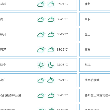
成武
/
37/24°C
滕州
商丘
/
38/25°C
金乡
徐州
/
36/27°C
微山
菏泽
/
38/22°C
嘉祥
济宁
/
38/25°C
邹城
枣庄
/
37/24°C
曲阜明故城
石门山森林公园
/
36/23°C