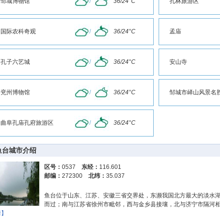
邹城博物馆
/
36/24°C
孔林旅游区
国际农科奇观
/
36/24°C
孟庙
孔子六艺城
/
36/24°C
安山寺
兖州博物馆
/
36/24°C
邹城市峄山风景名
曲阜孔庙孔府旅游区
/
36/24°C
鱼台城市介绍
区号：
0537
东经：
116.601
邮编：
272300
北纬：
35.037
鱼台位于山东、江苏、安徽三省交界处，东濒我国北方最大的淡水湖
而过；南与江苏省徐州市毗邻，西与金乡县接壤，北与济宁市隔河相望
情】