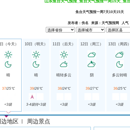
山东鱼台天气预报_鱼台天气预报一周15天_鱼
鱼台天气预报一周7天10天15天
发布者：佚名 来源：天气预报网 人气
9日（今天）
10日（明天）
11日（后天）
12日（周三）
13日（周四
晴
晴
晴转多云
阴
多云转晴
37
/
25℃
39
/
26℃
38
/
24℃
39
/
27℃
36
/
25℃
<3级
3-4级转<3级
<3级
<3级
<3级
周边地区
周边景点
|