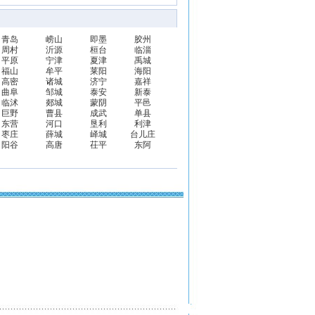
青岛
崂山
即墨
胶州
周村
沂源
桓台
临淄
平原
宁津
夏津
禹城
福山
牟平
莱阳
海阳
高密
诸城
济宁
嘉祥
曲阜
邹城
泰安
新泰
临沭
郯城
蒙阴
平邑
巨野
曹县
成武
单县
东营
河口
垦利
利津
枣庄
薛城
峄城
台儿庄
阳谷
高唐
茌平
东阿