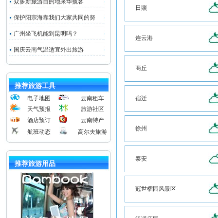
众多新旅游目的地来华揽客
日照
保护阳宗海靠我们大家共同的努
广州坐飞机能到昆明吗？
连云港
国庆云南气温适宜外出旅游
商丘
推荐旅游工具
电子地图
云南租车
宿迁
天气预报
旅游社区
酒店预订
云南特产
徐州
航班动态
高尔夫旅游
泰安
推荐旅游用品
冠世榴园风景区