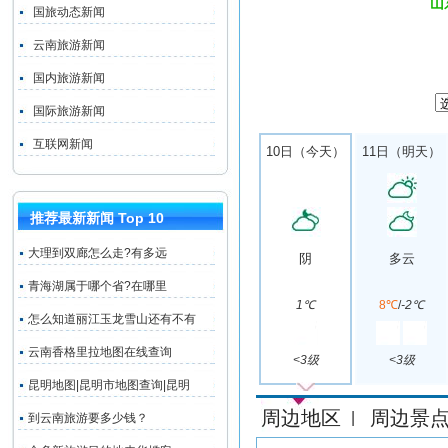
山
国旅动态新闻
云南旅游新闻
国内旅游新闻
国际旅游新闻
互联网新闻
10日（今天）
11日（明天）
推荐最新新闻 Top 10
大理到双廊怎么走?有多远
阴
多云
青海湖属于哪个省?在哪里
1℃
8℃
/
-2℃
怎么知道丽江玉龙雪山还有不有
云南香格里拉地图在线查询
<3级
<3级
昆明地图|昆明市地图查询|昆明
周边地区
周边景
|
到云南旅游要多少钱？