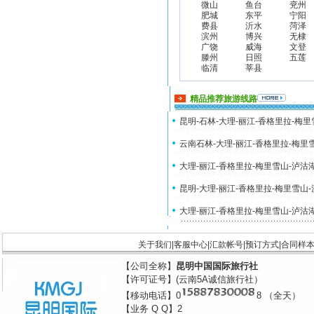
微山
鱼台
兖州
肥城
东平
宁阳
费县
沂水
菏泽
滨州
博兴
无棣
广饶
威海
文登
滕州
日照
五莲
临清
莘县
精品推荐旅游线路
昆明-石林-大理-丽江-香格里拉-梅
云南石林-大理-丽江-香格里拉-梅里
大理-丽江-香格里拉-梅里雪山-泸沽
昆明-大理-丽江-香格里拉-梅里雪山
大理-丽江-香格里拉-梅里雪山-泸沽
关于我们
|
客服中心
|
汇款帐号
|
预订方式
|
合同样
【公司全称】
昆明中国国际旅行社
【许可证号】(云南5A诚信旅行社）
【移动电话】0
8 （全天）
【业务 Q Q】2