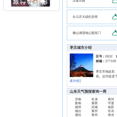
汉诺庄园
台儿庄大战纪念馆
微山湖湿地公园东门
枣庄城市介绍
区号：
0632
邮编：
27710
枣庄市地处苏
色。运河促进
看详情】
山东天气预报查询一周
济南
长清
商河
胶南
莱西
平度
德州
武城
临邑
烟台
莱州
长岛
潍坊
青州
寿光