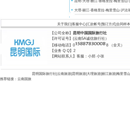
昆明-大理-丽江-香格里拉-梅里雪山
大理-丽江-香格里拉-梅里雪山-泸沽
关于我们
|
客服中心
|
汇款帐号
|
预订方式
|
合同样
【公司全称】
昆明中国国际旅行社
【许可证号】(云南5A诚信旅行社）
【移动电话】0
8 （全天）
【业务 Q Q】2
【网站联系人】客服：小郑 小张
昆明国际旅行社|
云南旅游
|
昆明旅游
|
大理旅游
|
丽江旅游
|
梅里雪
推荐链接：
云南国旅