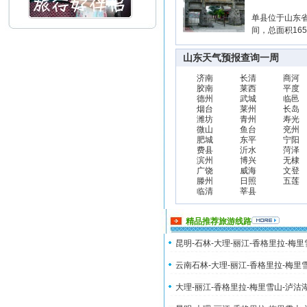
单县位于山东省
间，总面积16
山东天气预报查询一周
济南
长清
商河
胶南
莱西
平度
德州
武城
临邑
烟台
莱州
长岛
潍坊
青州
寿光
微山
鱼台
兖州
肥城
东平
宁阳
费县
沂水
菏泽
滨州
博兴
无棣
广饶
威海
文登
滕州
日照
五莲
临清
莘县
精品推荐旅游线路
昆明-石林-大理-丽江-香格里拉-梅
云南石林-大理-丽江-香格里拉-梅里
大理-丽江-香格里拉-梅里雪山-泸沽