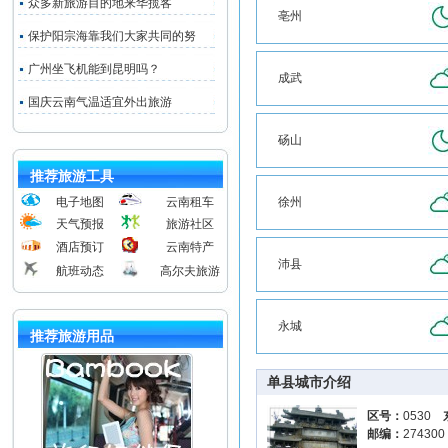
众多新旅游目的地来华揽客
亳州
保护阳宗海靠我们大家共同的努
广州坐飞机能到昆明吗？
成武
国庆云南气温适宜外出旅游
砀山
推荐旅游工具
电子地图
云南租车
徐州
天气预报
旅游社区
酒店预订
云南特产
沛县
航班动态
高尔夫旅游
永城
推荐旅游用品
单县城市介绍
区号：
0530
邮编：
27430