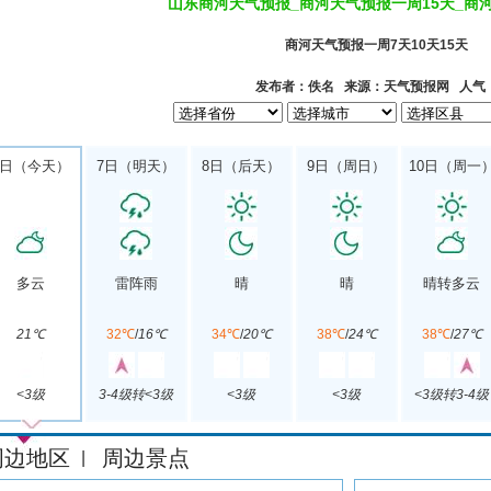
山东商河天气预报_商河天气预报一周15天_商
商河天气预报一周7天10天15天
发布者：佚名 来源：天气预报网 人气
6日（今天）
7日（明天）
8日（后天）
9日（周日）
10日（周一
多云
雷阵雨
晴
晴
晴转多云
21℃
32℃
/
16℃
34℃
/
20℃
38℃
/
24℃
38℃
/
27℃
<3级
3-4级转<3级
<3级
<3级
<3级转3-4级
周边地区
周边景点
|