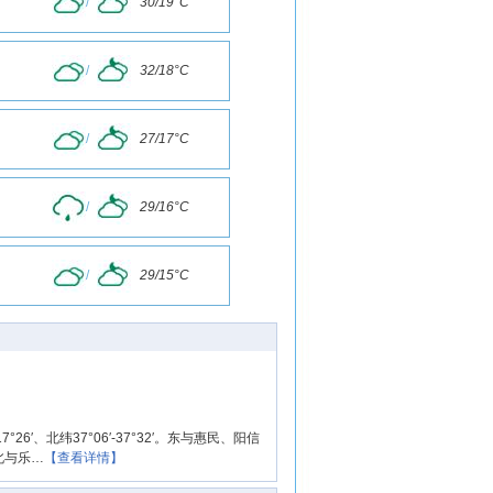
/
30/19°C
/
32/18°C
/
27/17°C
/
29/16°C
/
29/15°C
6′、北纬37°06′-37°32′。东与惠民、阳信
北与乐…
【查看详情】