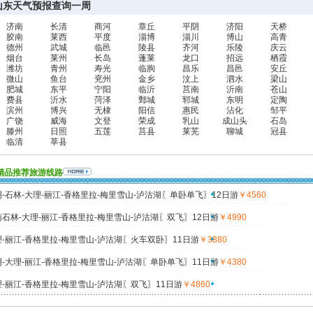
山东天气预报查询一周
济南
长清
商河
章丘
平阴
济阳
天桥
胶南
莱西
平度
淄博
淄川
博山
高青
德州
武城
临邑
陵县
齐河
乐陵
庆云
烟台
莱州
长岛
蓬莱
龙口
招远
栖霞
潍坊
青州
寿光
临朐
昌乐
昌邑
安丘
微山
鱼台
兖州
金乡
汶上
泗水
梁山
肥城
东平
宁阳
临沂
莒南
沂南
苍山
费县
沂水
菏泽
鄄城
郓城
东明
定陶
滨州
博兴
无棣
阳信
惠民
沾化
邹平
广饶
威海
文登
荣成
乳山
成山头
石岛
滕州
日照
五莲
莒县
莱芜
聊城
冠县
临清
莘县
精品推荐旅游线路
-石林-大理-丽江-香格里拉-梅里雪山-泸沽湖〖单卧单飞〗12日游
￥4560
石林-大理-丽江-香格里拉-梅里雪山-泸沽湖〖双飞〗12日游
￥4990
-丽江-香格里拉-梅里雪山-泸沽湖〖火车双卧〗11日游
￥3880
-大理-丽江-香格里拉-梅里雪山-泸沽湖〖单卧单飞〗11日游
￥4380
-丽江-香格里拉-梅里雪山-泸沽湖〖双飞〗11日游
￥4860