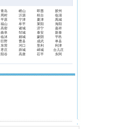
青岛
崂山
即墨
胶州
周村
沂源
桓台
临淄
平原
宁津
夏津
禹城
福山
牟平
莱阳
海阳
高密
诸城
济宁
嘉祥
曲阜
邹城
泰安
新泰
临沭
郯城
蒙阴
平邑
巨野
曹县
成武
单县
东营
河口
垦利
利津
枣庄
薛城
峄城
台儿庄
阳谷
高唐
茌平
东阿