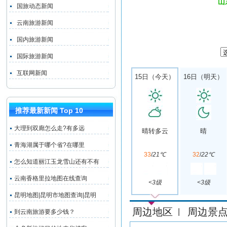
山
国旅动态新闻
云南旅游新闻
国内旅游新闻
国际旅游新闻
互联网新闻
15日（今天）
16日（明天）
推荐最新新闻 Top 10
大理到双廊怎么走?有多远
晴转多云
晴
青海湖属于哪个省?在哪里
33
/
21℃
32
/
22℃
怎么知道丽江玉龙雪山还有不有
云南香格里拉地图在线查询
<3级
<3级
昆明地图|昆明市地图查询|昆明
周边地区
周边景
|
到云南旅游要多少钱？