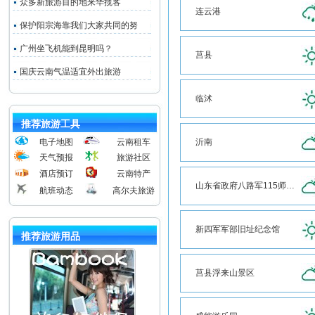
众多新旅游目的地来华揽客
连云港
保护阳宗海靠我们大家共同的努
广州坐飞机能到昆明吗？
莒县
国庆云南气温适宜外出旅游
临沭
推荐旅游工具
电子地图
云南租车
沂南
天气预报
旅游社区
酒店预订
云南特产
山东省政府八路军115师司令部旧址
航班动态
高尔夫旅游
新四军军部旧址纪念馆
推荐旅游用品
莒县浮来山景区