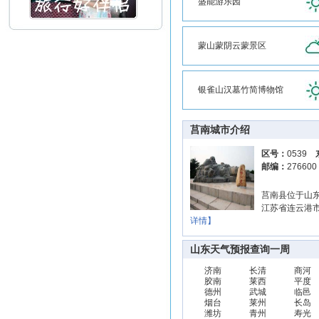
盛能游乐园
蒙山蒙阴云蒙景区
银雀山汉墓竹简博物馆
莒南城市介绍
区号：
0539
邮编：
27660
莒南县位于山
江苏省连云港市
详情】
山东天气预报查询一周
济南
长清
商河
胶南
莱西
平度
德州
武城
临邑
烟台
莱州
长岛
潍坊
青州
寿光