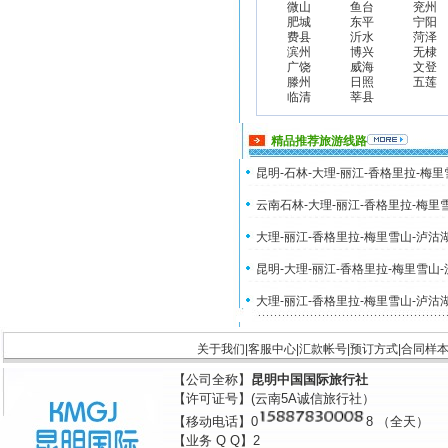
微山
鱼台
兖州
肥城
东平
宁阳
费县
沂水
菏泽
滨州
博兴
无棣
广饶
威海
文登
滕州
日照
五莲
临清
莘县
精品推荐旅游线路
昆明-石林-大理-丽江-香格里拉-梅
云南石林-大理-丽江-香格里拉-梅里
大理-丽江-香格里拉-梅里雪山-泸沽
昆明-大理-丽江-香格里拉-梅里雪山
大理-丽江-香格里拉-梅里雪山-泸沽
关于我们
|
客服中心
|
汇款帐号
|
预订方式
|
合同样
【公司全称】
昆明中国国际旅行社
【许可证号】(云南5A诚信旅行社）
【移动电话】0
8 （全天）
【业务 Q Q】2