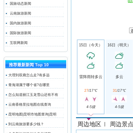
山
国旅动态新闻
云南旅游新闻
国内旅游新闻
国际旅游新闻
互联网新闻
15日（今天）
16日（明天）
推荐最新新闻 Top 10
大理到双廊怎么走?有多远
雷阵雨转多云
多云
青海湖属于哪个省?在哪里
27
/
17℃
31
/
17℃
怎么知道丽江玉龙雪山还有不有
云南香格里拉地图在线查询
4-5级
4-5级
昆明地图|昆明市地图查询|昆明
周边地区
周边景
|
到云南旅游要多少钱？