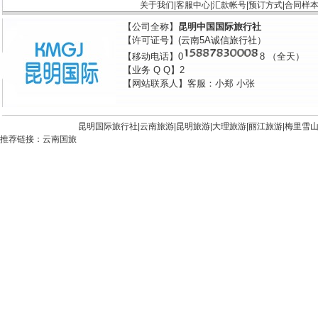
关于我们
|
客服中心
|
汇款帐号
|
预订方式
|
合同样
【公司全称】
昆明中国国际旅行社
【许可证号】(云南5A诚信旅行社）
【移动电话】0
8 （全天）
【业务 Q Q】2
【网站联系人】客服：小郑 小张
昆明国际旅行社|
云南旅游
|
昆明旅游
|
大理旅游
|
丽江旅游
|
梅里雪
推荐链接：
云南国旅