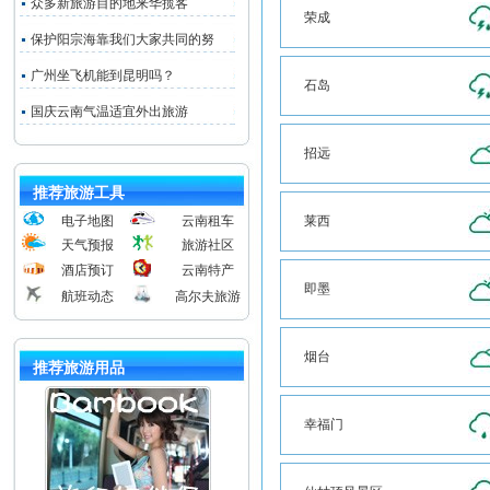
众多新旅游目的地来华揽客
荣成
保护阳宗海靠我们大家共同的努
广州坐飞机能到昆明吗？
石岛
国庆云南气温适宜外出旅游
招远
推荐旅游工具
电子地图
云南租车
莱西
天气预报
旅游社区
酒店预订
云南特产
即墨
航班动态
高尔夫旅游
烟台
推荐旅游用品
幸福门