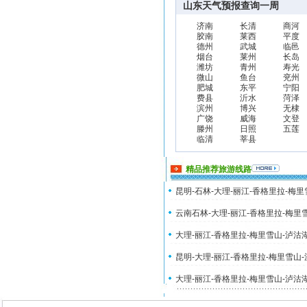
山东天气预报查询一周
济南
长清
商河
胶南
莱西
平度
德州
武城
临邑
烟台
莱州
长岛
潍坊
青州
寿光
微山
鱼台
兖州
肥城
东平
宁阳
费县
沂水
菏泽
滨州
博兴
无棣
广饶
威海
文登
滕州
日照
五莲
临清
莘县
精品推荐旅游线路
昆明-石林-大理-丽江-香格里拉-梅
云南石林-大理-丽江-香格里拉-梅里
大理-丽江-香格里拉-梅里雪山-泸沽
昆明-大理-丽江-香格里拉-梅里雪山
大理-丽江-香格里拉-梅里雪山-泸沽