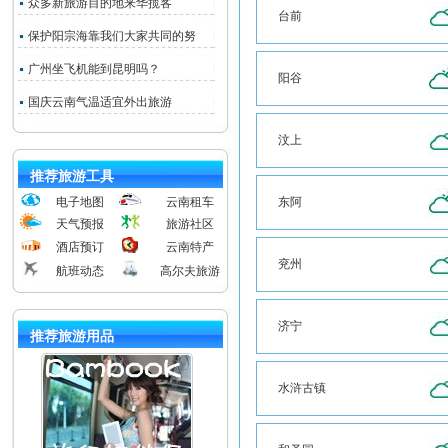
众多新旅游目的地来华揽客
台前
保护阳宗海靠我们大家共同的努
广州坐飞机能到昆明吗？
阳谷
国庆云南气温适宜外出旅游
汶上
推荐旅游工具
电子地图
云南租车
东阿
天气预报
旅游社区
酒店预订
云南特产
兖州
航班动态
高尔夫旅游
济宁
推荐旅游用品
水浒古镇