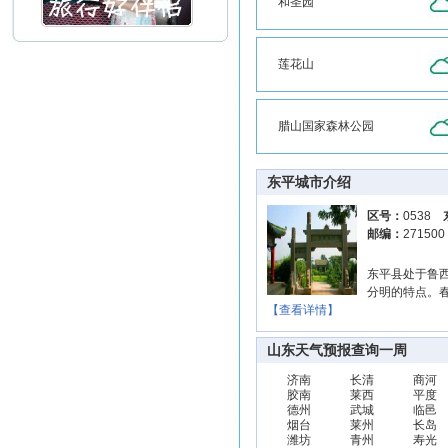
和圣园
莲花山
腊山国家森林公园
东平城市介绍
区号：
0538
邮编：
27150
东平县处于鲁
分明的特点。
【查看详情】
山东天气预报查询一周
济南
长清
商河
胶南
莱西
平度
德州
武城
临邑
烟台
莱州
长岛
潍坊
青州
寿光