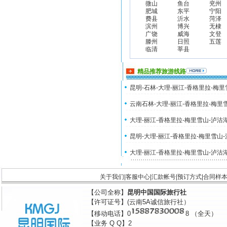
微山
鱼台
兖州
肥城
东平
宁阳
费县
沂水
菏泽
滨州
博兴
无棣
广饶
威海
文登
滕州
日照
五莲
临清
莘县
精品推荐旅游线路
昆明-石林-大理-丽江-香格里拉-梅
云南石林-大理-丽江-香格里拉-梅里
大理-丽江-香格里拉-梅里雪山-泸沽
昆明-大理-丽江-香格里拉-梅里雪山
大理-丽江-香格里拉-梅里雪山-泸沽
关于我们
|
客服中心
|
汇款帐号
|
预订方式
|
合同样
【公司全称】
昆明中国国际旅行社
【许可证号】(云南5A诚信旅行社）
【移动电话】0
8 （全天）
【业务 Q Q】2