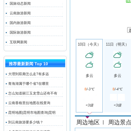
山
国旅动态新闻
云南旅游新闻
国内旅游新闻
国际旅游新闻
互联网新闻
10日（今天）
11日（明天）
推荐最新新闻 Top 10
大理到双廊怎么走?有多远
多云
多云
青海湖属于哪个省?在哪里
8
/
-3℃
8
/
-4℃
怎么知道丽江玉龙雪山还有不有
云南香格里拉地图在线查询
<3级
<3级
昆明地图|昆明市地图查询|昆明
周边地区
周边景
|
到云南旅游要多少钱？