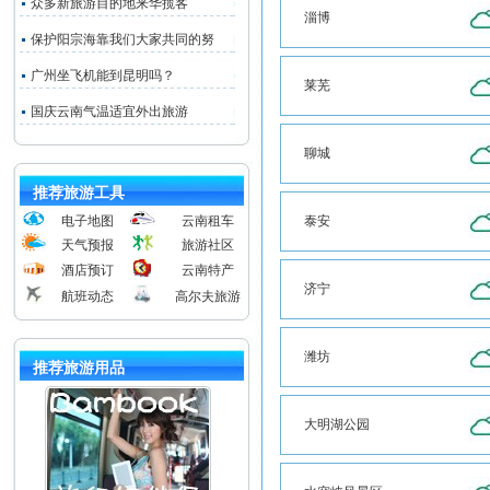
众多新旅游目的地来华揽客
淄博
保护阳宗海靠我们大家共同的努
广州坐飞机能到昆明吗？
莱芜
国庆云南气温适宜外出旅游
聊城
推荐旅游工具
电子地图
云南租车
泰安
天气预报
旅游社区
酒店预订
云南特产
济宁
航班动态
高尔夫旅游
潍坊
推荐旅游用品
大明湖公园