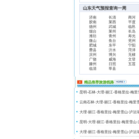
山东天气预报查询一周
济南
长清
商河
胶南
莱西
平度
德州
武城
临邑
烟台
莱州
长岛
潍坊
青州
寿光
微山
鱼台
兖州
肥城
东平
宁阳
费县
沂水
菏泽
滨州
博兴
无棣
广饶
威海
文登
滕州
日照
五莲
临清
莘县
精品推荐旅游线路
昆明-石林-大理-丽江-香格里拉-梅
云南石林-大理-丽江-香格里拉-梅里
大理-丽江-香格里拉-梅里雪山-泸沽
昆明-大理-丽江-香格里拉-梅里雪山
大理-丽江-香格里拉-梅里雪山-泸沽