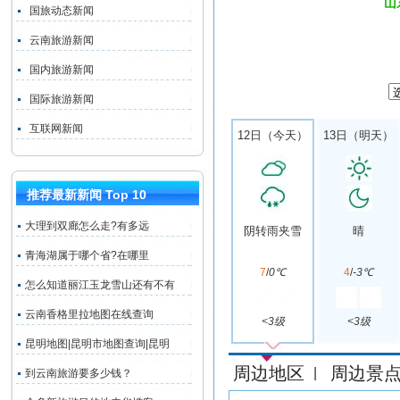
山
国旅动态新闻
云南旅游新闻
国内旅游新闻
国际旅游新闻
互联网新闻
12日（今天）
13日（明天）
推荐最新新闻 Top 10
大理到双廊怎么走?有多远
阴转雨夹雪
晴
青海湖属于哪个省?在哪里
7
/
0℃
4
/
-3℃
怎么知道丽江玉龙雪山还有不有
云南香格里拉地图在线查询
<3级
<3级
昆明地图|昆明市地图查询|昆明
周边地区
周边景
|
到云南旅游要多少钱？