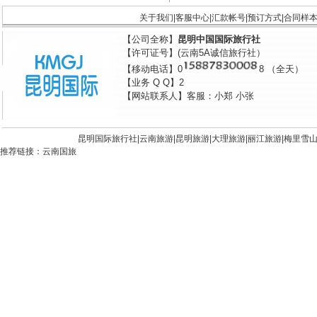
关于我们
|
客服中心
|
汇款帐号
|
预订方式
|
合同样
【公司全称】
昆明中国国际旅行社
【许可证号】(云南5A诚信旅行社）
【移动电话】0
8 （全天）
【业务 Q Q】2
【网站联系人】客服：小郑 小张
昆明国际旅行社|
云南旅游
|
昆明旅游
|
大理旅游
|
丽江旅游
|
梅里雪
推荐链接：
云南国旅