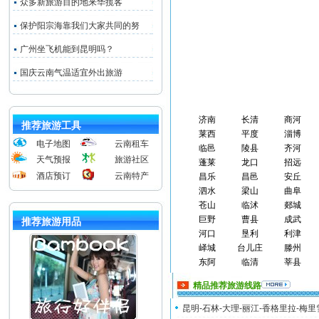
众多新旅游目的地来华揽客
保护阳宗海靠我们大家共同的努
广州坐飞机能到昆明吗？
国庆云南气温适宜外出旅游
济南
长清
商河
推荐旅游工具
莱西
平度
淄博
电子地图
云南租车
临邑
陵县
齐河
天气预报
旅游社区
蓬莱
龙口
招远
酒店预订
云南特产
昌乐
昌邑
安丘
泗水
梁山
曲阜
苍山
临沭
郯城
巨野
曹县
成武
推荐旅游用品
河口
垦利
利津
峄城
台儿庄
滕州
东阿
临清
莘县
精品推荐旅游线路
昆明-石林-大理-丽江-香格里拉-梅