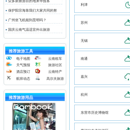
众多新旅游目的地来华揽客
利津
保护阳宗海靠我们大家共同的努
广州坐飞机能到昆明吗？
苏州
国庆云南气温适宜外出旅游
无锡
推荐旅游工具
电子地图
云南租车
南通
天气预报
旅游社区
酒店预订
云南特产
嘉兴
航班动态
高尔夫旅游
杭州
推荐旅游用品
东营市历史博物馆