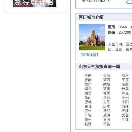
黄河口生态旅游区
河口城市介绍
区号：
0546
邮编：
25720
东营市河口区
口、孤岛、孤
【查看详情】
山东天气预报查询一周
济南
长清
商河
胶南
莱西
平度
德州
武城
临邑
烟台
莱州
长岛
潍坊
青州
寿光
微山
鱼台
兖州
肥城
东平
宁阳
费县
沂水
菏泽
滨州
博兴
无棣
广饶
威海
文登
滕州
日照
五莲
临清
莘县