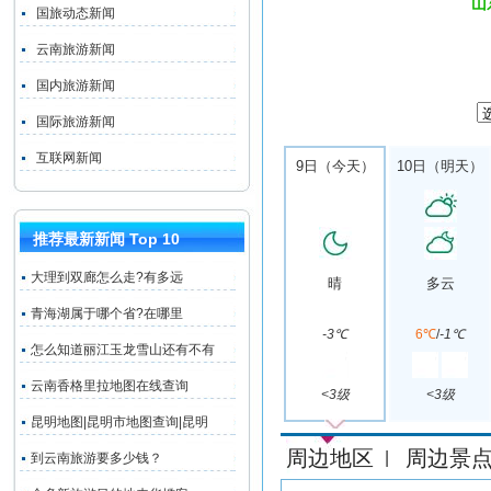
山
国旅动态新闻
云南旅游新闻
国内旅游新闻
国际旅游新闻
互联网新闻
9日（今天）
10日（明天）
推荐最新新闻 Top 10
大理到双廊怎么走?有多远
晴
多云
青海湖属于哪个省?在哪里
-3℃
6℃
/
-1℃
怎么知道丽江玉龙雪山还有不有
云南香格里拉地图在线查询
<3级
<3级
昆明地图|昆明市地图查询|昆明
周边地区
周边景
|
到云南旅游要多少钱？