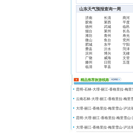
山东天气预报查询一周
济南
长清
商河
胶南
莱西
平度
德州
武城
临邑
烟台
莱州
长岛
潍坊
青州
寿光
微山
鱼台
兖州
肥城
东平
宁阳
费县
沂水
菏泽
滨州
博兴
无棣
广饶
威海
文登
滕州
日照
五莲
临清
莘县
精品推荐旅游线路
昆明-石林-大理-丽江-香格里拉-梅
云南石林-大理-丽江-香格里拉-梅里
大理-丽江-香格里拉-梅里雪山-泸沽
昆明-大理-丽江-香格里拉-梅里雪山
大理-丽江-香格里拉-梅里雪山-泸沽