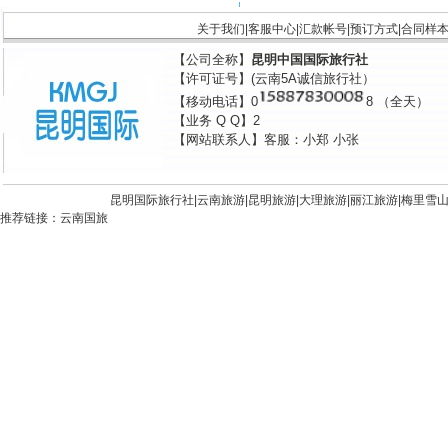
关于我们
|
客服中心
|
汇款帐号
|
预订方式
|
合同样
【公司全称】
昆明中国国际旅行社
【许可证号】(云南5A诚信旅行社）
【移动电话】0
8 （全天）
【业务 Q Q】2
【网站联系人】客服：小郑 小张
昆明国际旅行社|
云南旅游
|
昆明旅游
|
大理旅游
|
丽江旅游
|
梅里雪
推荐链接：
云南国旅