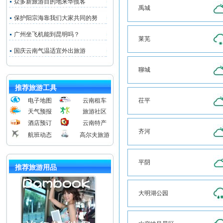
众多新旅游目的地来华揽客
禹城
保护阳宗海靠我们大家共同的努
广州坐飞机能到昆明吗？
莱芜
国庆云南气温适宜外出旅游
聊城
推荐旅游工具
电子地图
云南租车
茌平
天气预报
旅游社区
酒店预订
云南特产
齐河
航班动态
高尔夫旅游
平阴
推荐旅游用品
大明湖公园