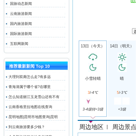
山
国旅动态新闻
云南旅游新闻
国内旅游新闻
国际旅游新闻
互联网新闻
13日（今天）
14日（明天）
推荐最新新闻 Top 10
大理到双廊怎么走?有多远
小雪转晴
晴
青海湖属于哪个省?在哪里
3
/
-4℃
5
/
-3℃
怎么知道丽江玉龙雪山还有不有
云南香格里拉地图在线查询
3-4级转<3级
<3级
昆明地图|昆明市地图查询|昆明
周边地区
周边景
|
到云南旅游要多少钱？