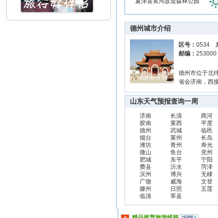
夏津县黄河故道森林公园
德州城市介绍
区号：
0534
邮编：
25300
德州市位于北纬3
省会济南，西
山东天气预报查询一周
济南
长清
商河
胶南
莱西
平度
德州
武城
临邑
烟台
莱州
长岛
潍坊
青州
寿光
微山
鱼台
兖州
肥城
东平
宁阳
费县
沂水
菏泽
滨州
博兴
无棣
广饶
威海
文登
滕州
日照
五莲
临清
莘县
精品推荐旅游线路