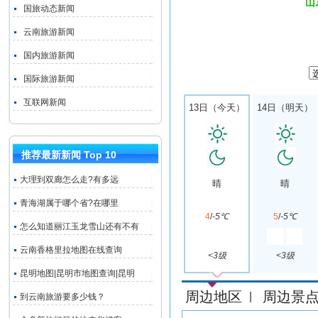
山
国旅动态新闻
云南旅游新闻
国内旅游新闻
国际旅游新闻
互联网新闻
13日（今天）
14日（明天）
推荐最新新闻 Top 10
大理到双廊怎么走?有多远
晴
晴
青海湖属于哪个省?在哪里
4
/
-5℃
5
/
-5℃
怎么知道丽江玉龙雪山还有不有
云南香格里拉地图在线查询
<3级
<3级
昆明地图|昆明市地图查询|昆明
周边地区
周边景
|
到云南旅游要多少钱？