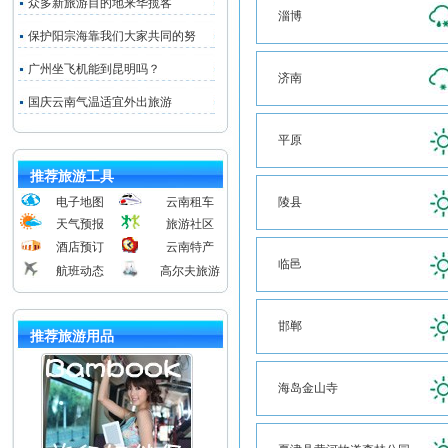
众多新旅游目的地来华揽客
淄博
保护阳宗海靠我们大家共同的努
广州坐飞机能到昆明吗？
济南
国庆云南气温适宜外出旅游
平原
推荐旅游工具
电子地图
云南租车
陵县
天气预报
旅游社区
酒店预订
云南特产
临邑
航班动态
高尔夫旅游
邯郸
推荐旅游用品
海岛金山寺