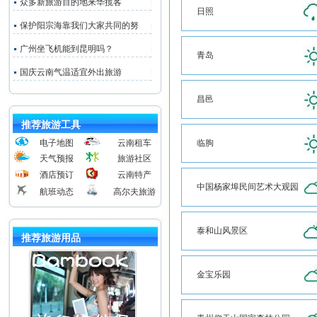
众多新旅游目的地来华揽客
日照
保护阳宗海靠我们大家共同的努
广州坐飞机能到昆明吗？
青岛
国庆云南气温适宜外出旅游
昌邑
推荐旅游工具
电子地图
云南租车
临朐
天气预报
旅游社区
酒店预订
云南特产
中国杨家埠民间艺术大观园
航班动态
高尔夫旅游
泰和山风景区
推荐旅游用品
金宝乐园