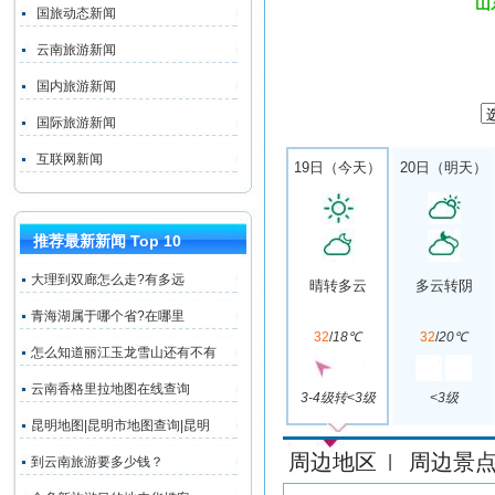
山
国旅动态新闻
云南旅游新闻
国内旅游新闻
国际旅游新闻
互联网新闻
19日（今天）
20日（明天）
推荐最新新闻 Top 10
大理到双廊怎么走?有多远
晴转多云
多云转阴
青海湖属于哪个省?在哪里
32
/
18℃
32
/
20℃
怎么知道丽江玉龙雪山还有不有
云南香格里拉地图在线查询
3-4级转<3级
<3级
昆明地图|昆明市地图查询|昆明
周边地区
周边景
|
到云南旅游要多少钱？