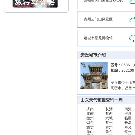
青州仰天山国家森林公园
青州云门山风景区
诸城市恐龙博物馆
安丘城市介绍
区号：
0536
邮编：
26210
安丘市位于山东半
高密市、昌邑
山东天气预报查询一周
济南
长清
商河
胶南
莱西
平度
德州
武城
临邑
烟台
莱州
长岛
潍坊
青州
寿光
微山
鱼台
兖州