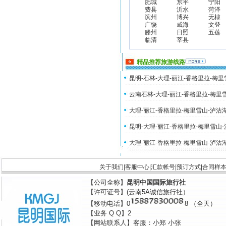
肥城
东平
宁阳
费县
沂水
菏泽
滨州
博兴
无棣
广饶
威海
文登
滕州
日照
五莲
临清
莘县
精品推荐旅游线路
昆明-石林-大理-丽江-香格里拉-梅
云南石林-大理-丽江-香格里拉-梅里
大理-丽江-香格里拉-梅里雪山-泸沽
昆明-大理-丽江-香格里拉-梅里雪山
大理-丽江-香格里拉-梅里雪山-泸沽
关于我们
|
客服中心
|
汇款帐号
|
预订方式
|
合同样
【公司全称】
昆明中国国际旅行社
【许可证号】(云南5A诚信旅行社）
【移动电话】0
8 （全天）
【业务 Q Q】2
【网站联系人】客服：小郑 小张