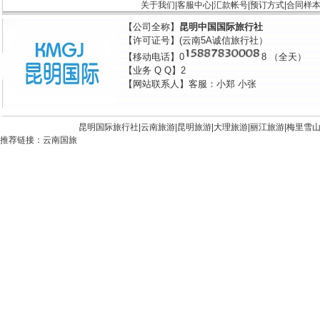
关于我们
|
客服中心
|
汇款帐号
|
预订方式
|
合同样
【公司全称】
昆明中国国际旅行社
【许可证号】(云南5A诚信旅行社）
【移动电话】0
8 （全天）
【业务 Q Q】2
【网站联系人】客服：小郑 小张
昆明国际旅行社|
云南旅游
|
昆明旅游
|
大理旅游
|
丽江旅游
|
梅里雪
推荐链接：
云南国旅