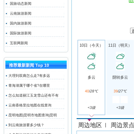
山
国旅动态新闻
云南旅游新闻
国内旅游新闻
国际旅游新闻
互联网新闻
10日（今天）
11日（明天）
推荐最新新闻 Top 10
大理到双廊怎么走?有多远
多云
阴转多云
青海湖属于哪个省?在哪里
40
/
28℃
39
/
27℃
怎么知道丽江玉龙雪山还有不有
云南香格里拉地图在线查询
<3级
<3级
昆明地图|昆明市地图查询|昆明
周边地区
周边景
|
到云南旅游要多少钱？