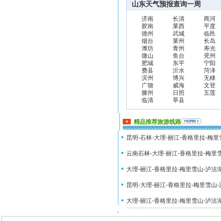
山东天气预报查询一周
济南
长清
商河
胶南
莱西
平度
德州
武城
临邑
烟台
莱州
长岛
潍坊
青州
寿光
微山
鱼台
兖州
肥城
东平
宁阳
费县
沂水
菏泽
滨州
博兴
无棣
广饶
威海
文登
滕州
日照
五莲
临清
莘县
精品推荐旅游线路
昆明-石林-大理-丽江-香格里拉-梅
云南石林-大理-丽江-香格里拉-梅里
大理-丽江-香格里拉-梅里雪山-泸沽
昆明-大理-丽江-香格里拉-梅里雪山
大理-丽江-香格里拉-梅里雪山-泸沽