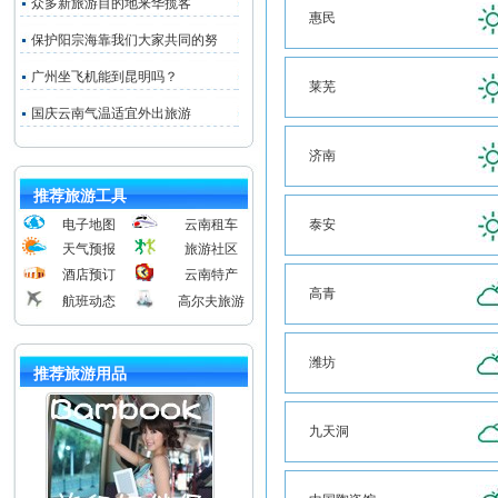
众多新旅游目的地来华揽客
惠民
保护阳宗海靠我们大家共同的努
广州坐飞机能到昆明吗？
莱芜
国庆云南气温适宜外出旅游
济南
推荐旅游工具
电子地图
云南租车
泰安
天气预报
旅游社区
酒店预订
云南特产
高青
航班动态
高尔夫旅游
潍坊
推荐旅游用品
九天洞