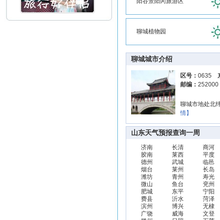
阳谷景阳冈旅游区
聊城植物园
聊城城市介绍
区号：
0635
邮编：
25200
聊城市地处北纬3
情】
山东天气预报查询一周
济南
长清
商河
胶南
莱西
平度
德州
武城
临邑
烟台
莱州
长岛
潍坊
青州
寿光
微山
鱼台
兖州
肥城
东平
宁阳
费县
沂水
菏泽
滨州
博兴
无棣
广饶
威海
文登