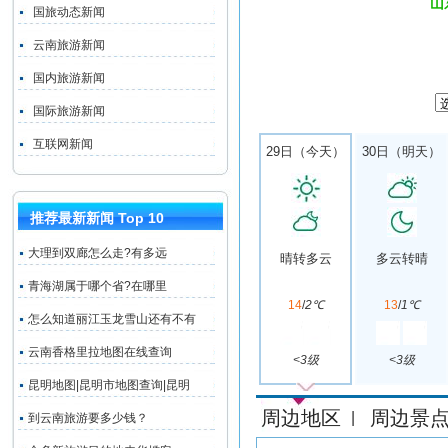
山
国旅动态新闻
云南旅游新闻
国内旅游新闻
国际旅游新闻
互联网新闻
29日（今天）
30日（明天）
推荐最新新闻 Top 10
大理到双廊怎么走?有多远
晴转多云
多云转晴
青海湖属于哪个省?在哪里
14
/
2℃
13
/
1℃
怎么知道丽江玉龙雪山还有不有
云南香格里拉地图在线查询
<3级
<3级
昆明地图|昆明市地图查询|昆明
周边地区
周边景
|
到云南旅游要多少钱？