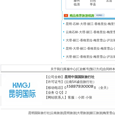
滕州
日照
五莲
临清
莘县
精品推荐旅游线路
昆明-石林-大理-丽江-香格里拉-梅
云南石林-大理-丽江-香格里拉-梅里
大理-丽江-香格里拉-梅里雪山-泸沽
昆明-大理-丽江-香格里拉-梅里雪山
大理-丽江-香格里拉-梅里雪山-泸沽
关于我们
|
客服中心
|
汇款帐号
|
预订方式
|
合同样
【公司全称】
昆明中国国际旅行社
【许可证号】(云南5A诚信旅行社）
【移动电话】0
8 （全天）
【业务 Q Q】2
【网站联系人】客服：小郑 小张
昆明国际旅行社|
云南旅游
|
昆明旅游
|
大理旅游
|
丽江旅游
|
梅里雪