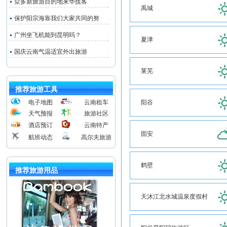
众多新旅游目的地来华揽客
禹城
保护阳宗海靠我们大家共同的努
广州坐飞机能到昆明吗？
夏津
国庆云南气温适宜外出旅游
莱芜
推荐旅游工具
电子地图
云南租车
阳谷
天气预报
旅游社区
酒店预订
云南特产
固安
航班动态
高尔夫旅游
鹤壁
推荐旅游用品
天沐江北水城温泉度假村