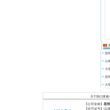
昆明
云南
大理
昆明
大理
关于我们
|
客服
【公司全称】
昆明
【许可证号】(云