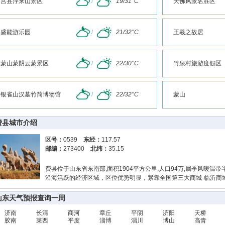
莒县浮来山景区
/
19/31°C
天佛风景名胜区
盛能游乐园
/
21/32°C
王羲之故居
蒙山蒙阴云蒙景区
/
22/30°C
竹泉村旅游度假区
银雀山汉墓竹简博物馆
/
22/32°C
蒙山
费县城市介绍
区号：
0539
东经：
117.57
邮编：
273400
北纬：
35.15
费县位于山东省东南部,面积1904平方公里,人口94万,属季风暖温带
沿海活跃的经济区域，区位优势明显，紧靠全国第三大商城-临沂商城
山东天气预报查询一周
济南
长清
商河
章丘
平阴
济阳
天桥
胶南
莱西
平度
淄博
淄川
博山
高青