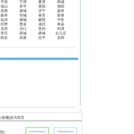
平原
宁津
夏津
禹城
福山
牟平
莱阳
海阳
高密
诸城
济宁
嘉祥
曲阜
邹城
泰安
新泰
临沭
郯城
蒙阴
平邑
巨野
曹县
成武
单县
东营
河口
垦利
利津
枣庄
薛城
峄城
台儿庄
阳谷
高唐
茌平
东阿
入收藏
|
设为首页
币)