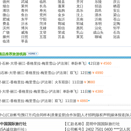
德州
武城
临邑
陵县
齐河
乐陵
庆云
烟台
莱州
长岛
蓬莱
龙口
招远
栖霞
潍坊
青州
寿光
临朐
昌乐
昌邑
安丘
微山
鱼台
兖州
金乡
汶上
泗水
梁山
肥城
东平
宁阳
临沂
莒南
沂南
苍山
费县
沂水
菏泽
鄄城
郓城
东明
定陶
滨州
博兴
无棣
阳信
惠民
沾化
邹平
广饶
威海
文登
荣成
乳山
成山头
石岛
滕州
日照
五莲
莒县
莱芜
聊城
冠县
临清
莘县
精品推荐旅游线路
-石林-大理-丽江-香格里拉-梅里雪山-泸沽湖〖单卧单飞〗12日游
￥4560
石林-大理-丽江-香格里拉-梅里雪山-泸沽湖〖双飞〗12日游
￥4990
-丽江-香格里拉-梅里雪山-泸沽湖〖火车双卧〗11日游
￥3880
-大理-丽江-香格里拉-梅里雪山-泸沽湖〖单卧单飞〗11日游
￥4380
-丽江-香格里拉-梅里雪山-泸沽湖〖双飞〗11日游
￥4860
中心
|
汇款帐号
|
预订方式
|
合同样本
|
质量监督
|
合作加盟
|
人才招聘
|
版权声明
|
媒体报道
|
加
中国国际旅行社
【汇款名称】昆明中国国际旅行社
南5A诚信旅行社）
【公司帐号】2402 7501 0400 ****2(人民