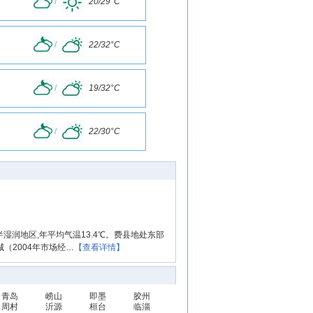
/
20/29°C
/
22/32°C
/
19/32°C
/
22/30°C
半湿润地区,年平均气温13.4℃。费县地处东部
（2004年市场经…
【查看详情】
青岛
崂山
即墨
胶州
周村
沂源
桓台
临淄