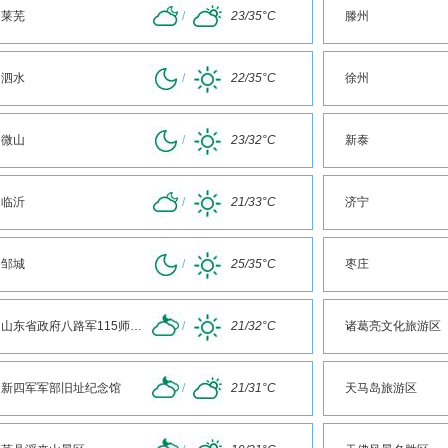
莱芜
/
23/35°C
滕州
泗水
/
22/35°C
徐州
微山
/
23/32°C
新泰
临沂
/
21/33°C
济宁
邹城
/
25/35°C
枣庄
山东省政府八路军115师司令部旧址
/
21/32°C
诸葛亮文化旅游区
新四军军部旧址纪念馆
/
21/31°C
天马岛旅游区