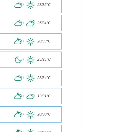
/
23/35°C
/
25/34°C
/
20/33°C
/
25/35°C
/
23/34°C
/
19/31°C
/
20/30°C