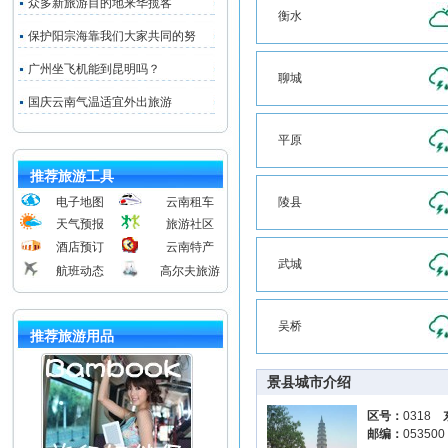
众多新旅游目的地来华揽客
衡水
保护阳宗海靠我们大家共同的努
广州坐飞机能到昆明吗？
聊城
国庆云南气温适宜外出旅游
平原
推荐旅游工具
电子地图
云南租车
陵县
天气预报
旅游社区
酒店预订
云南特产
武城
航班动态
高尔夫旅游
吴桥
推荐旅游用品
景县城市介绍
区号：
0318
邮编：
05350