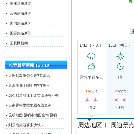
河
国旅动态新闻
云南旅游新闻
国内旅游新闻
国际旅游新闻
互联网新闻
14日（今天）
15日（明天）
推荐最新新闻 Top 10
大理到双廊怎么走?有多远
雷阵雨转多云
晴
青海湖属于哪个省?在哪里
33
/
22℃
34
/
22℃
怎么知道丽江玉龙雪山还有不有
云南香格里拉地图在线查询
<3级
<3级
昆明地图|昆明市地图查询|昆明
周边地区
周边景
|
到云南旅游要多少钱？