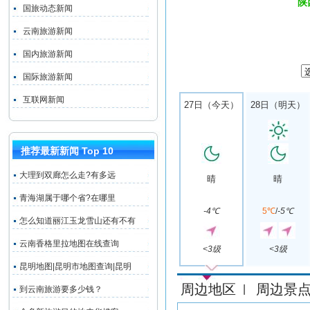
陕
国旅动态新闻
云南旅游新闻
国内旅游新闻
国际旅游新闻
互联网新闻
27日（今天）
28日（明天）
推荐最新新闻 Top 10
大理到双廊怎么走?有多远
晴
晴
青海湖属于哪个省?在哪里
-4℃
5℃
/
-5℃
怎么知道丽江玉龙雪山还有不有
云南香格里拉地图在线查询
<3级
<3级
昆明地图|昆明市地图查询|昆明
周边地区
周边景
|
到云南旅游要多少钱？