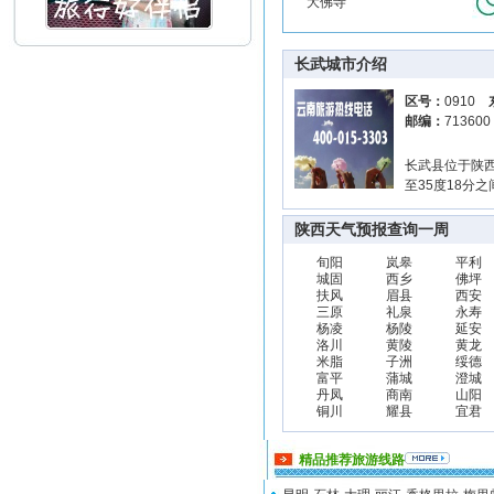
大佛寺
长武城市介绍
区号：
0910
邮编：
71360
长武县位于陕西
至35度18分
陕西天气预报查询一周
旬阳
岚皋
平利
城固
西乡
佛坪
扶风
眉县
西安
三原
礼泉
永寿
杨凌
杨陵
延安
洛川
黄陵
黄龙
米脂
子洲
绥德
富平
蒲城
澄城
丹凤
商南
山阳
铜川
耀县
宜君
精品推荐旅游线路