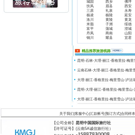
城固
西乡
佛坪
扶风
眉县
西安
三原
礼泉
永寿
杨凌
杨陵
延安
洛川
黄陵
黄龙
米脂
子洲
绥德
富平
蒲城
澄城
丹凤
商南
山阳
铜川
耀县
宜君
精品推荐旅游线路
昆明-石林-大理-丽江-香格里拉-梅
云南石林-大理-丽江-香格里拉-梅里
大理-丽江-香格里拉-梅里雪山-泸沽
昆明-大理-丽江-香格里拉-梅里雪山
大理-丽江-香格里拉-梅里雪山-泸沽
关于我们
|
客服中心
|
汇款帐号
|
预订方式
|
合同样
【公司全称】
昆明中国国际旅行社
【许可证号】(云南5A诚信旅行社）