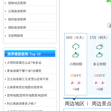
陕
国旅动态新闻
云南旅游新闻
国内旅游新闻
国际旅游新闻
互联网新闻
16日（今天）
17日（明天）
推荐最新新闻 Top 10
大理到双廊怎么走?有多远
小雨转阴
多云转阴
青海湖属于哪个省?在哪里
25
/
14℃
28
/
15℃
怎么知道丽江玉龙雪山还有不有
云南香格里拉地图在线查询
<3级
<3级
昆明地图|昆明市地图查询|昆明
周边地区
周边景
|
到云南旅游要多少钱？