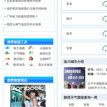
众多新旅游目的地来华揽客
富县
保护阳宗海靠我们大家共同的努
广州坐飞机能到昆明吗？
铜川
国庆云南气温适宜外出旅游
延安
推荐旅游工具
电子地图
云南租车
宜君
天气预报
旅游社区
酒店预订
云南特产
洛川城市介绍
航班动态
高尔夫旅游
区号：
0911
邮编：
72740
推荐旅游用品
位于中国陕西省中部
1886平方千米
陕西天气预报查询一周
旬阳
岚皋
平利