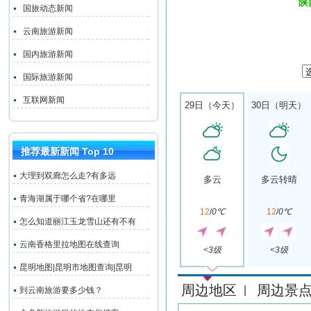
陕
国旅动态新闻
云南旅游新闻
国内旅游新闻
国际旅游新闻
互联网新闻
29日（今天）
30日（明天）
推荐最新新闻 Top 10
大理到双廊怎么走?有多远
多云
多云转晴
青海湖属于哪个省?在哪里
12
/
0℃
12
/
0℃
怎么知道丽江玉龙雪山还有不有
云南香格里拉地图在线查询
<3级
<3级
昆明地图|昆明市地图查询|昆明
周边地区
周边景
|
到云南旅游要多少钱？