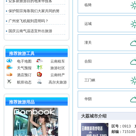
众多新旅游目的地来华揽客
临猗
保护阳宗海靠我们大家共同的努
广州坐飞机能到昆明吗？
运城
国庆云南气温适宜外出旅游
潼关
推荐旅游工具
电子地图
云南租车
合阳
天气预报
旅游社区
酒店预订
云南特产
三门峡
航班动态
高尔夫旅游
华阴
推荐旅游用品
大荔城市介绍
区号：
0913
邮编：
71510