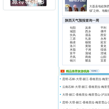
大荔县地处陕西关
镇”之称。地
陕西天气预报查询一周
旬阳
岚皋
平利
城固
西乡
佛坪
扶风
眉县
西安
三原
礼泉
永寿
杨凌
杨陵
延安
洛川
黄陵
黄龙
米脂
子洲
绥德
富平
蒲城
澄城
丹凤
商南
山阳
铜川
耀县
宜君
精品推荐旅游线路
昆明-石林-大理-丽江-香格里拉-梅
云南石林-大理-丽江-香格里拉-梅里
大理-丽江-香格里拉-梅里雪山-泸沽
昆明-大理-丽江-香格里拉-梅里雪山